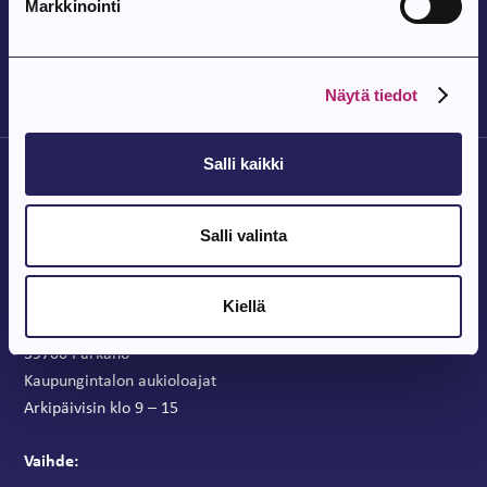
Markkinointi
Viestintäsuunnitelma
Parkanon Kihniön ikääntyneen väestön hyvinvointisuunnitelma
Näytä tiedot
Salli kaikki
Salli valinta
Parkanon Kaupunki
Kiellä
Parkanontie 37
39700 Parkano
Kaupungintalon aukioloajat
Arkipäivisin klo 9 – 15
Vaihde: