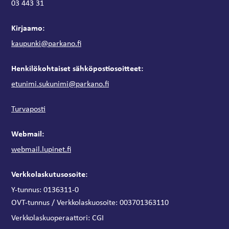
03 443 31
Kirjaamo:
kaupunki@parkano.fi
Henkilökohtaiset sähköpostiosoitteet:
etunimi.sukunimi@parkano.fi
Turvaposti
Webmail:
webmail.lupinet.fi
Verkkolaskutusosoite:
Y-tunnus: 0136311-0
OVT-tunnus / Verkkolaskuosoite:
003701363110
Verkkolaskuoperaattori:
CGI