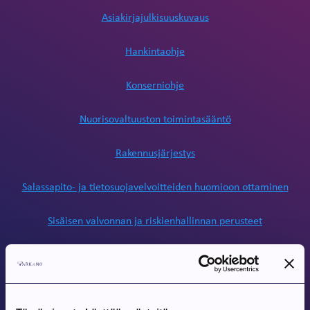
Asiakirjajulkisuuskuvaus
Hankintaohje
Konserniohje
Nuorisovaltuuston toimintasääntö
Rakennusjärjestys
Salassapito- ja tietosuojavelvoitteiden huomioon ottaminen
Sisäisen valvonnan ja riskienhallinnan perusteet
Sosiaalisen median ohje
Tiedonhallintamalli