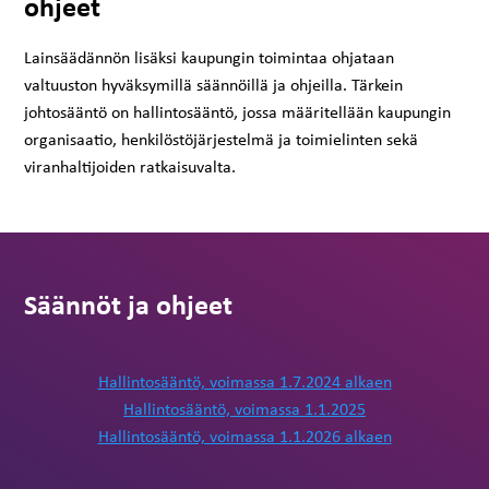
ohjeet
Lainsäädännön lisäksi kaupungin toimintaa ohjataan
valtuuston hyväksymillä säännöillä ja ohjeilla. Tärkein
johtosääntö on hallintosääntö, jossa määritellään kaupungin
organisaatio, henkilöstöjärjestelmä ja toimielinten sekä
viranhaltijoiden ratkaisuvalta.
Säännöt ja ohjeet
Hallintosääntö, voimassa 1.7.2024 alkaen
Hallintosääntö, voimassa 1.1.2025
Hallintosääntö, voimassa 1.1.2026 alkaen