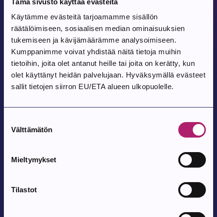
Tämä sivusto käyttää evästeitä
Tietoturvapolitiikka
Käytämme evästeitä tarjoamamme sisällön
räätälöimiseen, sosiaalisen median ominaisuuksien
Tietosuojapolitiikka
tukemiseen ja kävijämäärämme analysoimiseen.
Kumppanimme voivat yhdistää näitä tietoja muihin
Ympäristönsuojelumääräykset
tietoihin, joita olet antanut heille tai joita on kerätty, kun
Ympäristönsuojelun määräysten perustelut
olet käyttänyt heidän palvelujaan. Hyväksymällä evästeet
sallit tietojen siirron EU/ETA alueen ulkopuolelle.
Viranhaltijoille delegoidut tehtävät
Suostumuksen
Rakennustarkastaja
Välttämätön
valinta
Suunnitelmat
Mieltymykset
Laaja hyvinvointikertomus v. 2017-2020 ja suunnitelma
Tilastot
vuosille 2021-2025