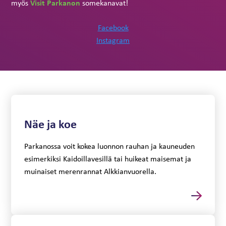
V
isit Parkanon
myös
somekanavat!
Facebook
Instagram
Näe ja koe
Parkanossa voit kokea luonnon rauhan ja kauneuden
esimerkiksi Kaidoillavesillä tai huikeat maisemat ja
muinaiset merenrannat Alkkianvuorella.