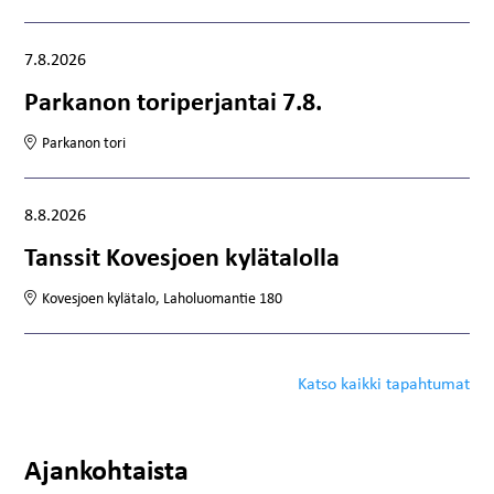
Tapahtuma alkaa:
7.8.2026
Parkanon toriperjantai 7.8.
Parkanon tori
Tapahtuma alkaa:
8.8.2026
Tanssit Kovesjoen kylätalolla
Kovesjoen kylätalo, Laholuomantie 180
Katso kaikki tapahtumat
Ajankohtaista