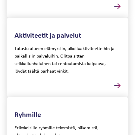
Aktiviteetit ja palvelut
Tutustu alueen elämyksiin, ulkoiluaktiviteetteihin ja
paikallisiin palveluihin. Olitpa sitten
seikkailunhaluinen tai rentoutumista kaipaava,
löydät täältä parhaat vinkit.
Ryhmille
Erikokoisille ryhmille tekemistä, näkemistä,