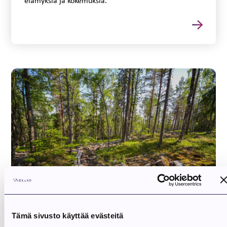
elämyksiä ja kokemuksia.
Aure-reitti | Järvien reitit
Tämä sivusto käyttää evästeitä