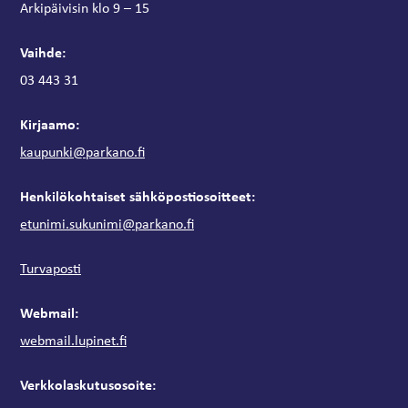
Arkipäivisin klo 9 – 15
Vaihde:
03 443 31
Kirjaamo:
kaupunki@parkano.fi
Henkilökohtaiset sähköpostiosoitteet:
etunimi.sukunimi@parkano.fi
Turvaposti
Webmail:
webmail.lupinet.fi
Verkkolaskutusosoite: