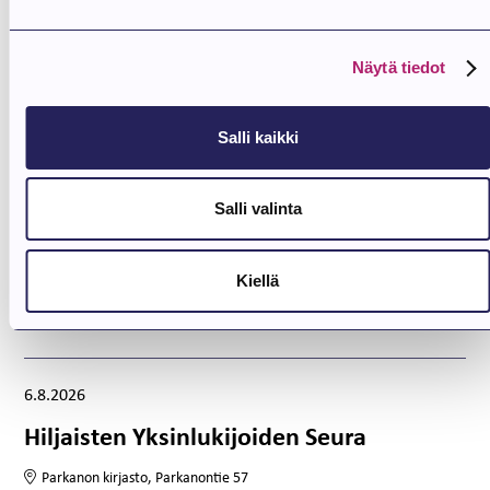
Näytä tiedot
Salli kaikki
Salli valinta
Kiellä
Tulevat tapahtumat
Tapahtuma alkaa:
6.8.2026
Hiljaisten Yksinlukijoiden Seura
Parkanon kirjasto, Parkanontie 57