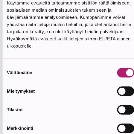
Käytämme evästeitä tarjoamamme sisällön räätälöimiseen,
Parkano on osa Tampereelta lähtevää Järvien reittiä
sosiaalisen median ominaisuuksien tukemiseen ja
omalla Aure-reitillään. Tutustu reittiin tästä!
kävijämäärämme analysoimiseen. Kumppanimme voivat
yhdistää näitä tietoja muihin tietoihin, joita olet antanut heille
Aure-reitti | Järvien reitit
tai joita on kerätty, kun olet käyttänyt heidän palvelujaan.
Hyväksymällä evästeet sallit tietojen siirron EU/ETA alueen
Ominaisuudet
: 1–2 yön reissu, juna-asema, Pituus: 100–150
ulkopuolelle.
km, runkoreitti
Matkasuositus:
Koko kierros 2 päivää, etapit päiväreissuin tai
1 yö.
Suostumuksen
Pituus:
Välttämätön
128 km
valinta
Päällystämätön:
17,3 km (13,5%)
Nousumetrit:
2151 m
Mieltymykset
Pyörätiet:
4,8 km (3,7%)
Kunnat:
Ikaalinen, Kihniö ja Parkano
Tilastot
Markkinointi