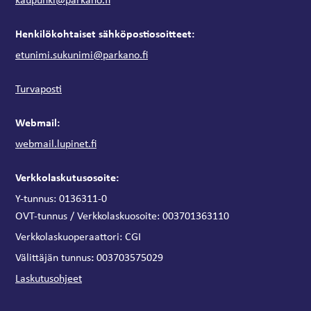
Henkilökohtaiset sähköpostiosoitteet:
etunimi.sukunimi@parkano.fi
Turvaposti
Webmail:
webmail.lupinet.fi
Verkkolaskutusosoite:
Y-tunnus: 0136311-0
OVT-tunnus / Verkkolaskuosoite:
003701363110
Verkkolaskuoperaattori:
CGI
:
Välittäjän tunnus
003703575029
Laskutusohjeet