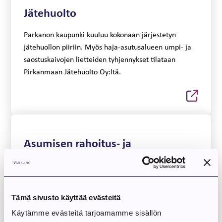
Jätehuolto
Parkanon kaupunki kuuluu kokonaan järjestetyn
jätehuollon piiriin. Myös haja-asutusalueen umpi- ja
saostuskaivojen lietteiden tyhjennykset tilataan
Pirkanmaan Jätehuolto Oy:ltä.
Asumisen rahoitus- ja
kehittämiskeskus
Kestävää ja kohtuuhintaista asumista. Asumisen
rahoitus- ja kehittämiskeskus myöntää valtion tukia
Tämä sivusto käyttää evästeitä
ja avustuksia asuntojen rakentamiseen ja
Käytämme evästeitä tarjoamamme sisällön
korjaamiseen.