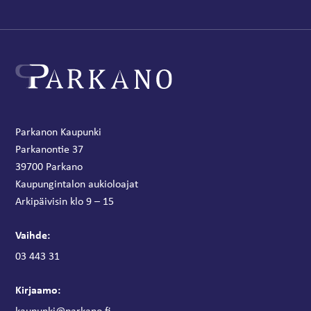
Parkanon Kaupunki
Parkanontie 37
39700 Parkano
Kaupungintalon aukioloajat
Arkipäivisin klo 9 – 15
Vaihde:
03 443 31
Kirjaamo:
kaupunki@parkano.fi