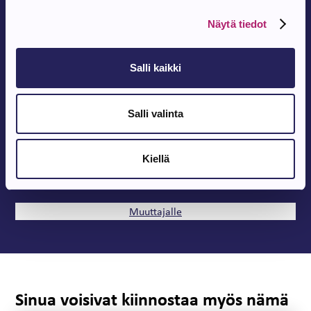
Näytä tiedot
Salli kaikki
Muuttajalle
Salli valinta
Parkanosta myös sinä voit löytää toimivan arjen edellytykset.
Meillä on tarjota hyvät palvelut, työtä, kohtuuhintainen
asuinympäristö sekä monipuoliset harrastusmahdollisuudet.
Kiellä
Tervetuloa joukkoon!
Muuttajalle
Sinua voisivat kiinnostaa myös nämä