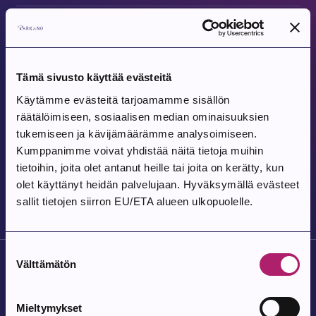
Tapahtuma alkaa:
7.8.2026
Parkanon toriperjantai 7.8.
Tämä sivusto käyttää evästeitä
Parkanon tori
Käytämme evästeitä tarjoamamme sisällön
räätälöimiseen, sosiaalisen median ominaisuuksien
Tapahtuma alkaa:
8.8.2026
tukemiseen ja kävijämäärämme analysoimiseen.
Tanssit Kovesjoen kylätalolla
Kumppanimme voivat yhdistää näitä tietoja muihin
tietoihin, joita olet antanut heille tai joita on kerätty, kun
Kovesjoen kylätalo, Laholuomantie 180
olet käyttänyt heidän palvelujaan. Hyväksymällä evästeet
sallit tietojen siirron EU/ETA alueen ulkopuolelle.
Suostumuksen
Välttämätön
valinta
Mieltymykset