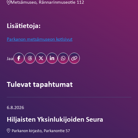
Metsämuseo, Rännarinmuseotie 112
Lisätietoja:
Parkanon metsämuseon kotisivut
Jaa
Tulevat tapahtumat
Tapahtuma alkaa:
6.8.2026
Hiljaisten Yksinlukijoiden Seura
Parkanon kirjasto, Parkanontie 57