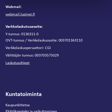
Webmail:
webmail.lupinet.fi
Verkkolaskutusosoite:
Y-tunnus: 0136311-0
OVT-tunnus / Verkkolaskuosoite:
003701363110
Verkkolaskuoperaattori:
CGI
:
Välittäjän tunnus
003703575029
Laskutusohjeet
Kuntatoiminta
Kaupunkitietoa
Päätöksenteko ja vaikuttaminen