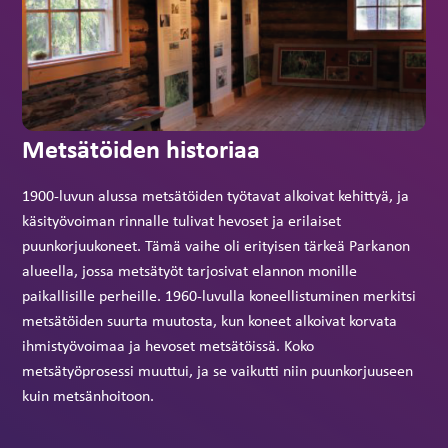
Metsätöiden historiaa
1900-luvun alussa metsätöiden työtavat alkoivat kehittyä, ja
käsityövoiman rinnalle tulivat hevoset ja erilaiset
puunkorjuukoneet. Tämä vaihe oli erityisen tärkeä Parkanon
alueella, jossa metsätyöt tarjosivat elannon monille
paikallisille perheille. 1960-luvulla koneellistuminen merkitsi
metsätöiden suurta muutosta, kun koneet alkoivat korvata
ihmistyövoimaa ja hevoset metsätöissä. Koko
metsätyöprosessi muuttui, ja se vaikutti niin puunkorjuuseen
kuin metsänhoitoon.