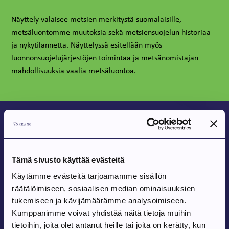
Näyttely valaisee metsien merkitystä suomalaisille,
metsäluontomme muutoksia sekä metsiensuojelun historiaa
ja nykytilannetta. Näyttelyssä esitellään myös
luonnonsuojelujärjestöjen toimintaa ja metsänomistajan
mahdollisuuksia vaalia metsäluontoa.
Luontopolut
Tämä sivusto käyttää evästeitä
Kustaa-Hirven luontopolku
Käytämme evästeitä tarjoamamme sisällön
räätälöimiseen, sosiaalisen median ominaisuuksien
tukemiseen ja kävijämäärämme analysoimiseen.
Metsämuseon alueella on kahden kilometrin mittainen
Kumppanimme voivat yhdistää näitä tietoja muihin
Kustaa-hirven luontopolku, joka lähtee metsämuseon
tietoihin, joita olet antanut heille tai joita on kerätty, kun