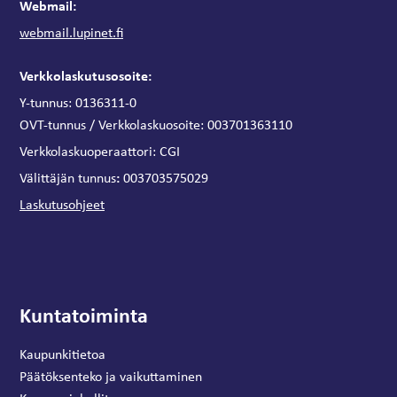
Webmail:
webmail.lupinet.fi
Verkkolaskutusosoite:
Y-tunnus: 0136311-0
OVT-tunnus / Verkkolaskuosoite:
003701363110
Verkkolaskuoperaattori:
CGI
:
Välittäjän tunnus
003703575029
Laskutusohjeet
Kuntatoiminta
Kaupunkitietoa
Päätöksenteko ja vaikuttaminen