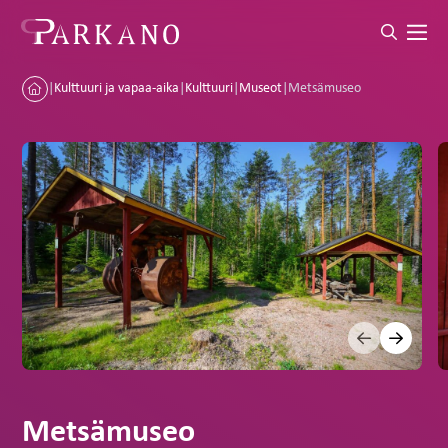
|
Kulttuuri ja vapaa-aika
|
Kulttuuri
|
Museot
|
Metsämuseo
Metsämuseo