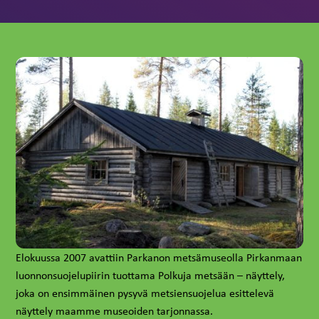
Elokuussa 2007 avattiin Parkanon metsämuseolla Pirkanmaan
luonnonsuojelupiirin tuottama Polkuja metsään – näyttely,
joka on ensimmäinen pysyvä metsiensuojelua esittelevä
näyttely maamme museoiden tarjonnassa.