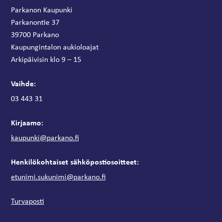
Parkanon Kaupunki
Parkanontie 37
39700 Parkano
Kaupungintalon aukioloajat
Arkipäivisin klo 9 – 15
Vaihde:
03 443 31
Kirjaamo:
kaupunki@parkano.fi
Henkilökohtaiset sähköpostiosoitteet:
etunimi.sukunimi@parkano.fi
Turvaposti