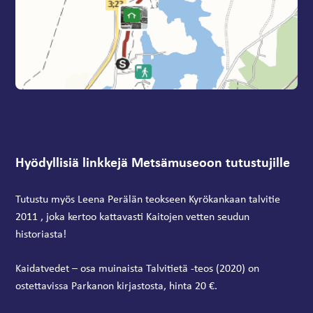
Hyödyllisiä linkkejä Metsämuseoon tutustujille
Tutustu myös Leena Perälän teokseen
Kyrökankaan talvitie
2011
, joka kertoo kattavasti Kaitojen vetten seudun
historiasta!
Kaidatvedet – osa muinaista Talvitietä -teos (2020) on
ostettavissa Parkanon kirjastosta, hinta 20 €.