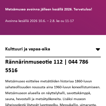
Metsämuseo avoinna jälleen kesällä 2026. Tervetuloa!
Avoinna kesällä 2026 10.6. – 2.8. ke-su 11-17
Kulttuuri ja vapaa-aika
Rännärinmuseotie 112 | 044 786
5516
Metsämuseo esittelee metsätöiden historiaa 1860-luvun
sahateollisuuden noususta aina 1960-luvun koneellistumiseen.
Metsämuseon alueella on näyttelyhalli, savottakämppä,
sauna, hevostalli ja metsätyökoneita. Lisäksi museon
läheisyydestä löytyvät luontopolku, Messukallio, uimaranta,