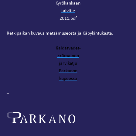
Kyrökankaan
talvitie
2011.pdf
Retkipaikan kuvaus metsämuseosta ja Käpykintukasta.
K
aidatvedet-
Erämainen
järviketju
Parkanon
kupeessa
–