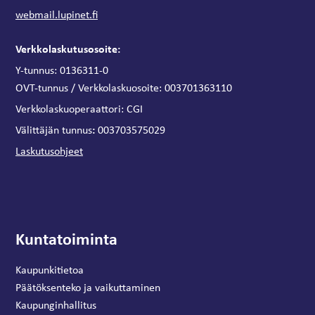
webmail.lupinet.fi
Verkkolaskutusosoite:
Y-tunnus: 0136311-0
OVT-tunnus / Verkkolaskuosoite:
003701363110
Verkkolaskuoperaattori:
CGI
:
Välittäjän tunnus
003703575029
Laskutusohjeet
Kuntatoiminta
Kaupunkitietoa
Päätöksenteko ja vaikuttaminen
Kaupunginhallitus