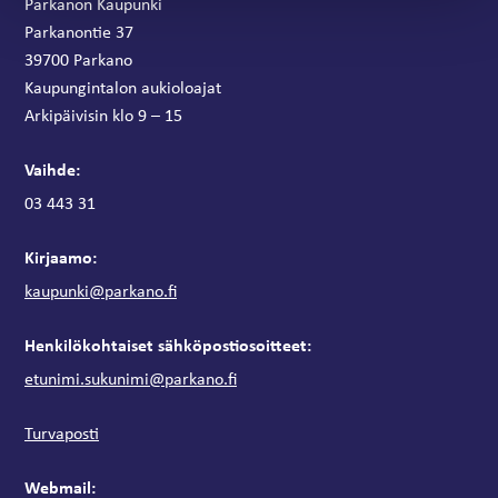
Parkanon Kaupunki
Parkanontie 37
39700 Parkano
Kaupungintalon aukioloajat
Arkipäivisin klo 9 – 15
Vaihde:
03 443 31
Kirjaamo:
kaupunki@parkano.fi
Henkilökohtaiset sähköpostiosoitteet:
etunimi.sukunimi@parkano.fi
Turvaposti
Webmail: