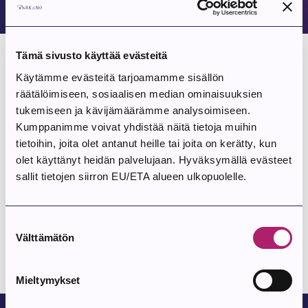
Tämä sivusto käyttää evästeitä
Taidenäyttelyn järjestäminen
Käytämme evästeitä tarjoamamme sisällön
räätälöimiseen, sosiaalisen median ominaisuuksien
tukemiseen ja kävijämäärämme analysoimiseen.
Näyttelynjärjestäjän vastuut
Kumppanimme voivat yhdistää näitä tietoja muihin
tietoihin, joita olet antanut heille tai joita on kerätty, kun
olet käyttänyt heidän palvelujaan. Hyväksymällä evästeet
sallit tietojen siirron EU/ETA alueen ulkopuolelle.
Mainostaminen
Suostumuksen
Myynti
Välttämätön
valinta
Mieltymykset