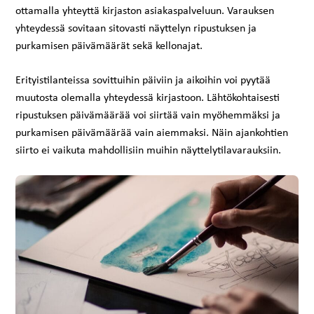
ottamalla yhteyttä kirjaston asiakaspalveluun. Varauksen
yhteydessä sovitaan sitovasti näyttelyn ripustuksen ja
purkamisen päivämäärät sekä kellonajat.
Erityistilanteissa sovittuihin päiviin ja aikoihin voi pyytää
muutosta olemalla yhteydessä kirjastoon. Lähtökohtaisesti
ripustuksen päivämäärää voi siirtää vain myöhemmäksi ja
purkamisen päivämäärää vain aiemmaksi. Näin ajankohtien
siirto ei vaikuta mahdollisiin muihin näyttelytilavarauksiin.