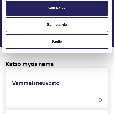
Kaupunginhallitus: –
Salli kaikki
Rakennus- ja ympäristölautakunta: Julia Kolu ja Venla Uusitalo
Sivistyslautakunta: Aleksandra Perepelytsia ja Evelina Podust
Tekninen lautakunta: Aleksandra Perepelytsia ja Evelina
Salli valinta
Podust
Kiellä
Katso myös nämä
Vammaisneuvosto