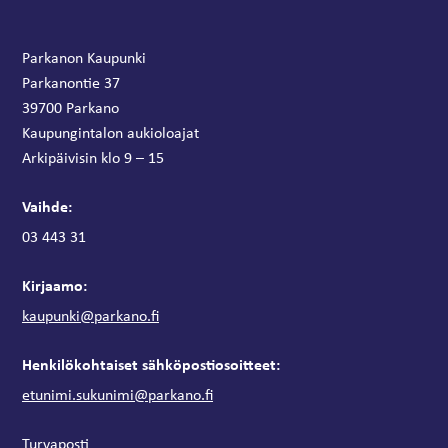
Parkanon Kaupunki
Parkanontie 37
39700 Parkano
Kaupungintalon aukioloajat
Arkipäivisin klo 9 – 15
Vaihde:
03 443 31
Kirjaamo:
kaupunki@parkano.fi
Henkilökohtaiset sähköpostiosoitteet:
etunimi.sukunimi@parkano.fi
Turvaposti