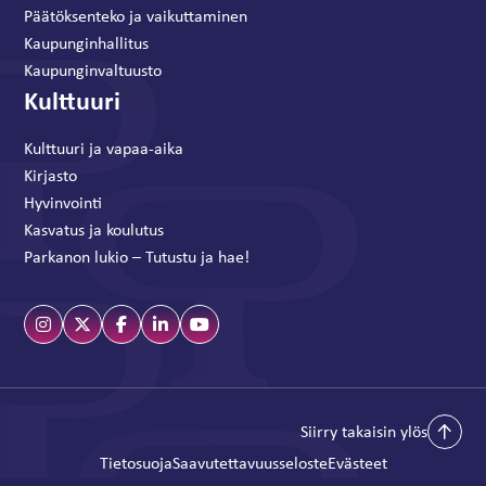
Päätöksenteko ja vaikuttaminen
Kaupunginhallitus
Kaupunginvaltuusto
Kulttuuri
Kulttuuri ja vapaa-aika
Kirjasto
Hyvinvointi
Kasvatus ja koulutus
Parkanon lukio – Tutustu ja hae!
Siirry takaisin ylös
Tietosuoja
Saavutettavuusseloste
Evästeet