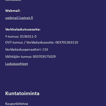
Webmail:
webmail.lupinet.fi
Verkkolaskutusosoite:
Y-tunnus: 0136311-0
OVT-tunnus / Verkkolaskuosoite:
003701363110
Verkkolaskuoperaattori:
CGI
:
Välittäjän tunnus
003703575029
Laskutusohjeet
Kuntatoiminta
Kaupunkitietoa