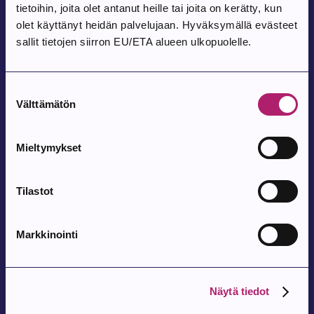
Nuorisovaltuusto, jäsen
tietoihin, joita olet antanut heille tai joita on kerätty, kun
olet käyttänyt heidän palvelujaan. Hyväksymällä evästeet
sallit tietojen siirron EU/ETA alueen ulkopuolelle.
Visuri Jenna
Nuorisovaltuusto, jäsen
Suostumuksen
Välttämätön
valinta
Nuorisovaltuuston edustajat
Mieltymykset
toimielimissä
Tilastot
Nuorisovaltuuston edustajille on puhe- ja läsnäolo-oikeus
kaupungin toimielimissä.
Markkinointi
Nuorisovaltuuston edustajat kaupungin toimielimissä:
Näytä tiedot
Kaupunginvaltuusto: Elias Seppälä ja Venla Uusitalo