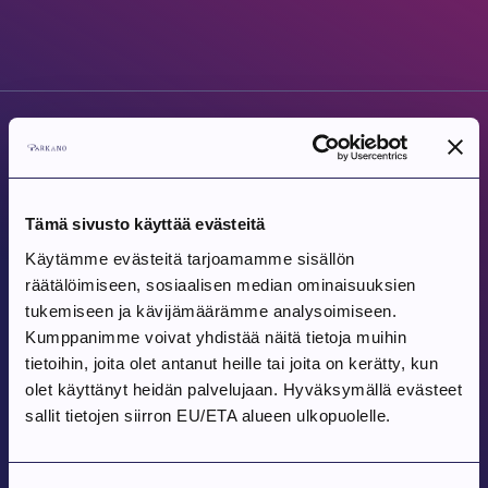
Tämä sivusto käyttää evästeitä
Parkanon Kaupunki
Käytämme evästeitä tarjoamamme sisällön
Parkanontie 37
räätälöimiseen, sosiaalisen median ominaisuuksien
39700 Parkano
tukemiseen ja kävijämäärämme analysoimiseen.
Kaupungintalon aukioloajat
Kumppanimme voivat yhdistää näitä tietoja muihin
Arkipäivisin klo 9 – 15
tietoihin, joita olet antanut heille tai joita on kerätty, kun
olet käyttänyt heidän palvelujaan. Hyväksymällä evästeet
Vaihde:
sallit tietojen siirron EU/ETA alueen ulkopuolelle.
03 443 31