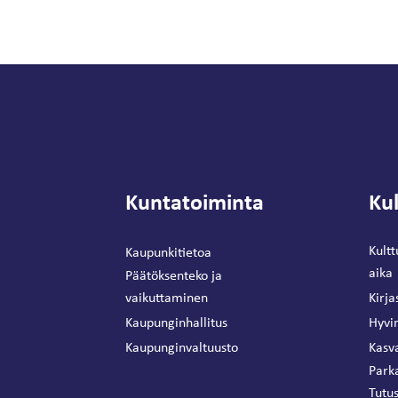
Kuntatoiminta
Kul
Kultt
Kaupunkitietoa
aika
Päätöksenteko ja
vaikuttaminen
Kirja
Kaupunginhallitus
Hyvin
Kaupunginvaltuusto
Kasva
Park
Tutus