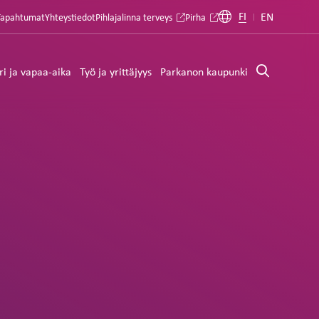
FI
EN
Tapahtumat
Yhteystiedot
Pihlajalinna terveys
Pirha
ri ja vapaa-aika
Työ ja yrittäjyys
Parkanon kaupunki