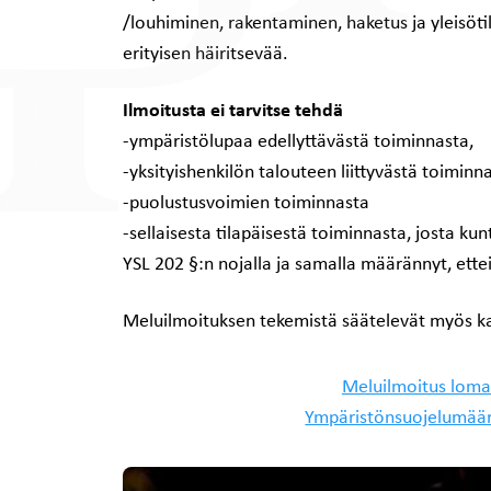
/louhiminen, rakentaminen, haketus ja yleisötil
erityisen häiritsevää.
Ilmoitusta ei tarvitse tehdä
-ympäristölupaa edellyttävästä toiminnasta,
-yksityishenkilön talouteen liittyvästä toiminna
-puolustusvoimien toiminnasta
-sellaisesta tilapäisestä toiminnasta, josta 
YSL 202 §:n nojalla ja samalla määrännyt, ettei
Meluilmoituksen tekemistä säätelevät myös k
Meluilmoitus loma
Ympäristönsuojelumää