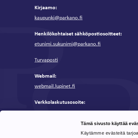
Kirjaamo:
kaupunki@parkano.fi
Henkilökohtaiset sähköpostiosoitteet:
etunimi.sukunimi@parkano.fi
Turvaposti
Webmail:
webmail.lupinet.fi
Verkkolaskutusosoite:
Y-tunnus: 0136311-0
OVT-tunnus / Verkkolaskuosoite:
0037013631
Tämä sivusto käyttää eväs
Verkkolaskuoperaattori:
CGI
Käytämme evästeitä tarjo