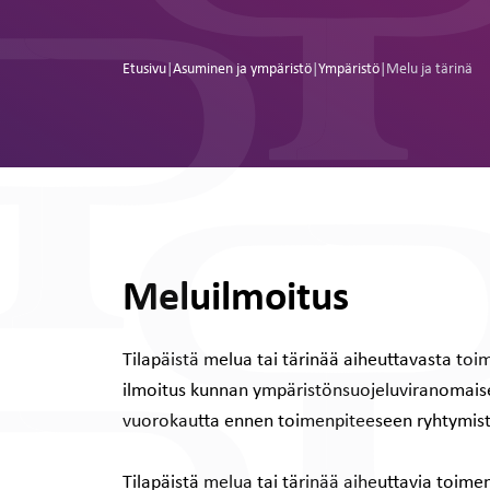
Etusivu
|
Asuminen ja ympäristö
|
Ympäristö
|
Melu ja tärinä
Meluilmoitus
Tilapäistä melua tai tärinää aiheuttavasta toi
ilmoitus kunnan ympäristönsuojeluviranomaisel
vuorokautta ennen toimenpiteeseen ryhtymistä
Tilapäistä melua tai tärinää aiheuttavia toime