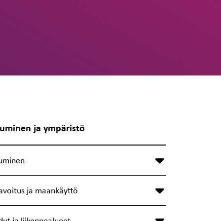
uminen ja ympäristö
uminen
avoitus ja maankäyttö
dut ja liikennealueet