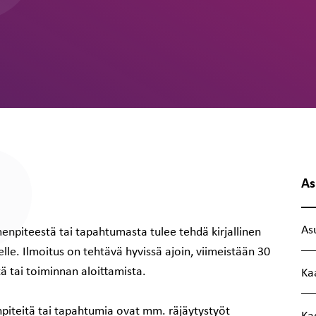
As
As
menpiteestä tai tapahtumasta tulee tehdä kirjallinen
le. Ilmoitus on tehtävä hyvissä ajoin, viimeistään 30
 tai toiminnan aloittamista.
Ka
npiteitä tai tapahtumia ovat mm. räjäytystyöt
Ka