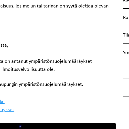
aisuus, jos melun tai tärinän on syytä olettaa olevan
Ra
Til
sta,
Ym
kunta on antanut ympäristönsuojelumääräykset
 ilmoitusvelvollisuutta ole.
aupungin ympäristönsuojelumääräykset.
ke
räykset