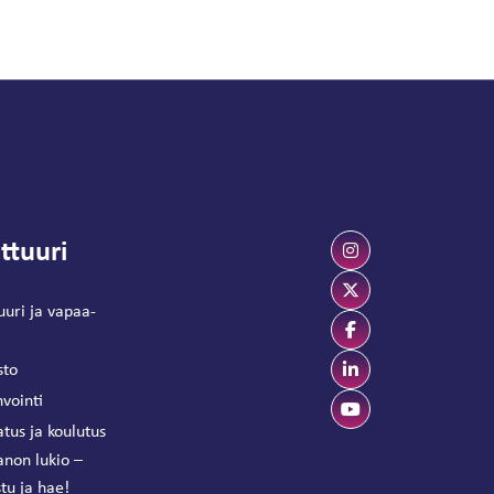
ttuuri
uuri ja vapaa-
sto
vointi
tus ja koulutus
anon lukio –
tu ja hae!