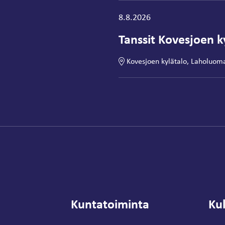
Tapahtuma alkaa:
8.8.2026
Tanssit Kovesjoen ky
Kovesjoen kylätalo, Laholuom
Kuntatoiminta
Kul