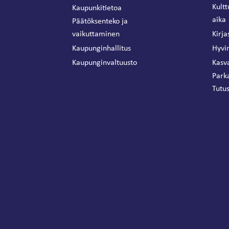
Kultt
Kaupunkitietoa
aika
Päätöksenteko ja
vaikuttaminen
Kirja
Kaupunginhallitus
Hyvin
Kaupunginvaltuusto
Kasva
Park
Tutus