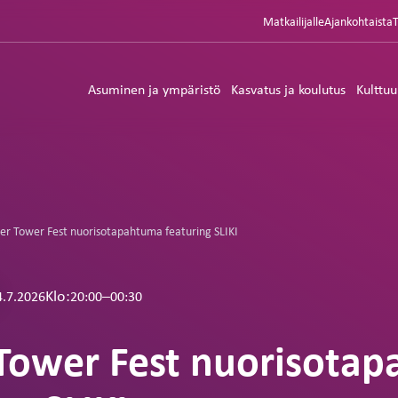
Matkailijalle
Ajankohtaista
Asuminen ja ympäristö
Kasvatus ja koulutus
Kulttuu
r Tower Fest nuorisotapahtuma featuring SLIKI
Klo:
–
20:00
00:30
4.7.2026
Tower Fest nuorisota