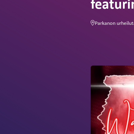
featuri
Parkanon urheilut