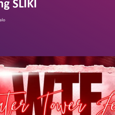
ng SLIKI
alo