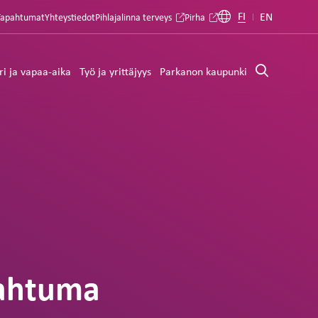
FI
EN
Tapahtumat
Yhteystiedot
Pihlajalinna terveys
Pirha
ri ja vapaa-aika
Työ ja yrittäjyys
Parkanon kaupunki
pahtuma