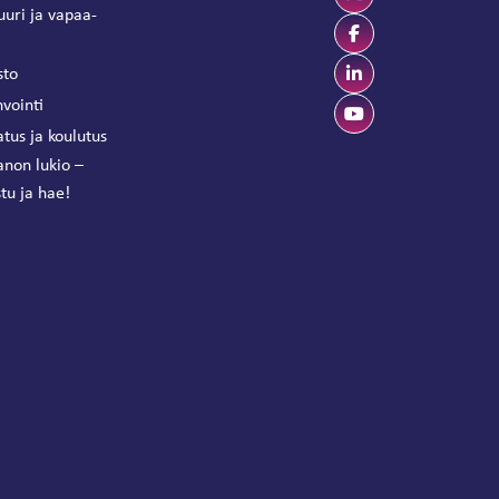
uuri ja vapaa-
sto
vointi
tus ja koulutus
anon lukio –
tu ja hae!