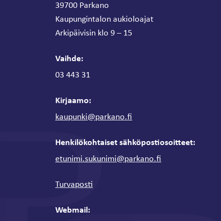
39700 Parkano
Kaupungintalon aukioloajat
Arkipäivisin klo 9 – 15
Vaihde:
03 443 31
Kirjaamo:
kaupunki@parkano.fi
Henkilökohtaiset sähköpostiosoitteet:
etunimi.sukunimi@parkano.fi
Turvaposti
Webmail: