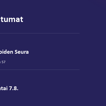
htumat
joiden Seura
e 57
tai 7.8.