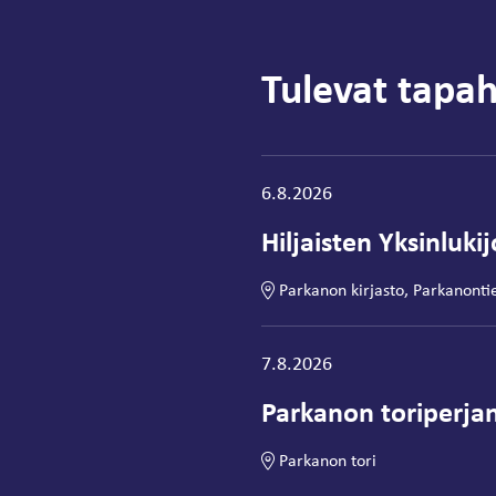
Tulevat tapa
Tapahtuma alkaa:
6.8.2026
Hiljaisten Yksinluki
Parkanon kirjasto, Parkanonti
Tapahtuma alkaa:
7.8.2026
Parkanon toriperjan
Parkanon tori