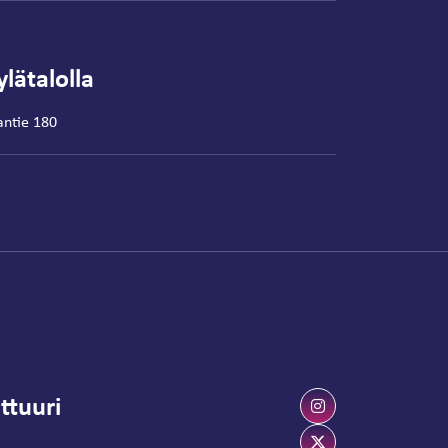
lätalolla
antie 180
ttuuri