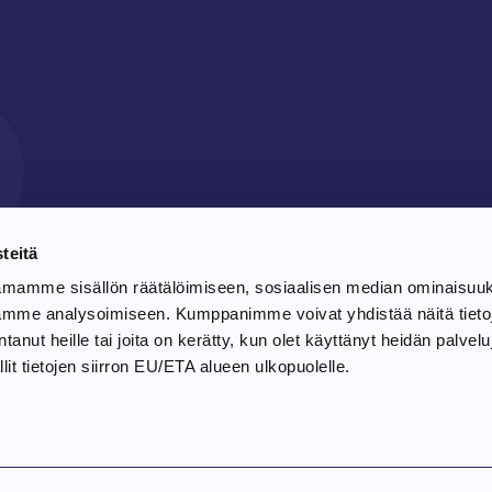
10
teitä
amamme sisällön räätälöimiseen, sosiaalisen median ominaisuu
ämme analysoimiseen. Kumppanimme voivat yhdistää näitä tieto
antanut heille tai joita on kerätty, kun olet käyttänyt heidän palvel
it tietojen siirron EU/ETA alueen ulkopuolelle.