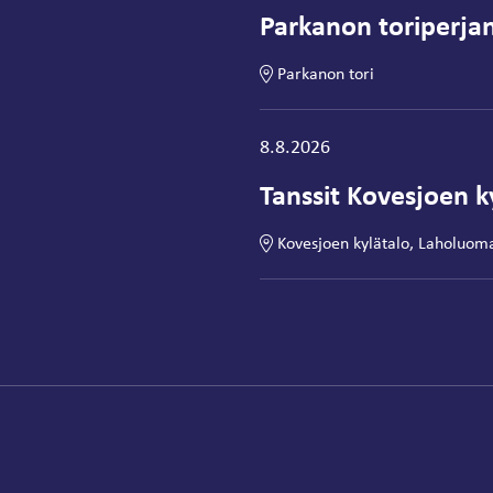
Parkanon toriperjan
Parkanon tori
Tapahtuma alkaa:
8.8.2026
Tanssit Kovesjoen ky
Kovesjoen kylätalo, Laholuom