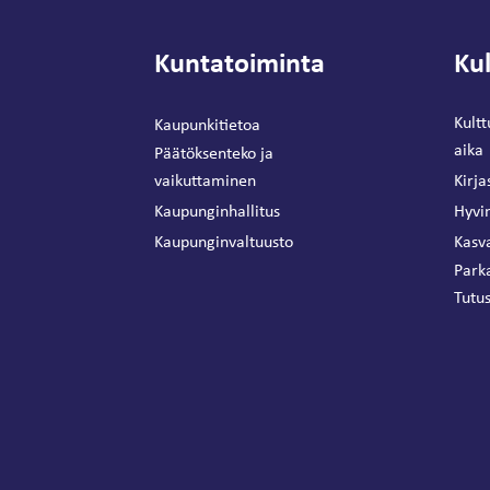
Kuntatoiminta
Kul
Kultt
Kaupunkitietoa
aika
Päätöksenteko ja
vaikuttaminen
Kirja
Kaupunginhallitus
Hyvin
Kaupunginvaltuusto
Kasva
Park
Tutus