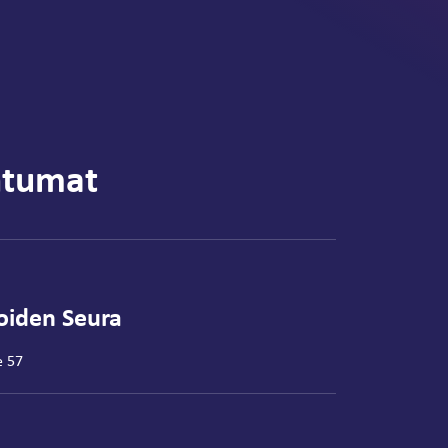
htumat
joiden Seura
e 57