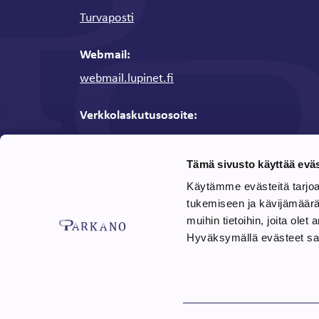
Turvaposti
Webmail:
webmail.lupinet.fi
Verkkolaskutusosoite:
Y-tunnus: 0136311-0
OVT-tunnus / Verkkolaskuosoite:
0037013631
Tämä sivusto käyttää eväs
Verkkolaskuoperaattori:
CGI
Käytämme evästeitä tarjo
:
Välittäjän tunnus
003703575029
tukemiseen ja kävijämäär
muihin tietoihin, joita olet 
Laskutusohjeet
Hyväksymällä evästeet sall