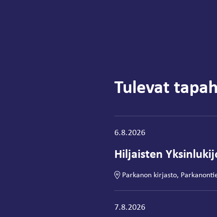
Tulevat tapa
Tapahtuma alkaa:
6.8.2026
Hiljaisten Yksinluki
Parkanon kirjasto, Parkanonti
Tapahtuma alkaa:
7.8.2026