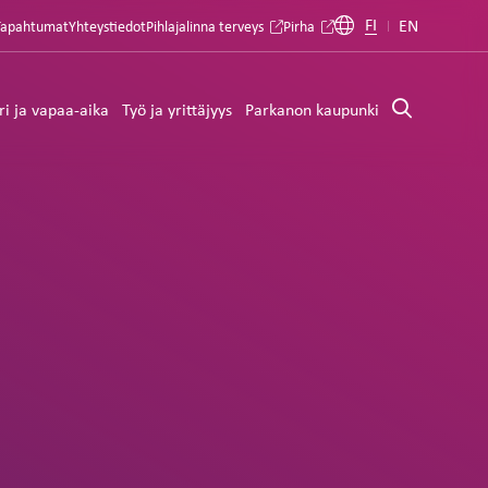
FI
EN
Tapahtumat
Yhteystiedot
Pihlajalinna terveys
Pirha
ri ja vapaa-aika
Työ ja yrittäjyys
Parkanon kaupunki