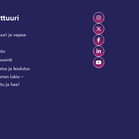
ttuuri
uuri ja vapaa-
sto
vointi
tus ja koulutus
anon lukio –
tu ja hae!