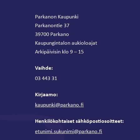
Parkanon Kaupunki
Parkanontie 37
39700 Parkano
Kaupungintalon aukioloajat
Arkipäivisin klo 9 – 15
Vaihde:
03 443 31
Kirjaamo:
kaupunki@parkano.fi
Henkilökohtaiset sähköpostiosoitteet:
etunimi.sukunimi@parkano.fi