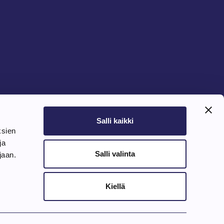
Salli kaikki
ksien
ja
Salli valinta
ujaan.
Kiellä