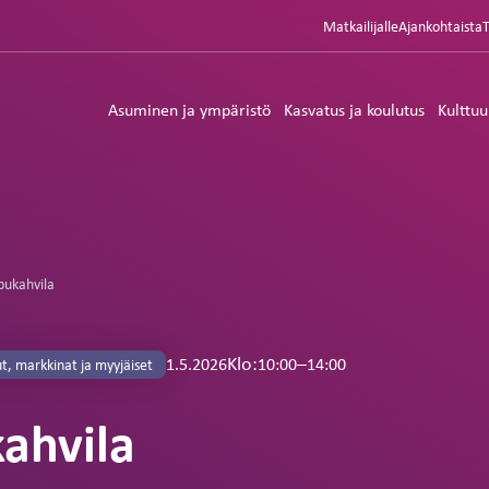
Matkailijalle
Ajankohtaista
Asuminen ja ympäristö
Kasvatus ja koulutus
Kulttuu
pukahvila
Klo:
–
10:00
14:00
1.5.2026
t, markkinat ja myyjäiset
ahvila