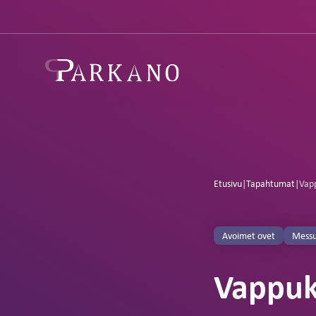
Etusivu
|
Tapahtumat
|
Vap
Avoimet ovet
Messu
Vappuk