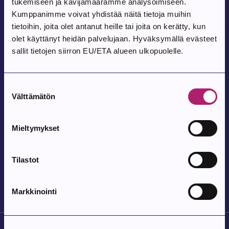
tukemiseen ja kävijämäärämme analysoimiseen.
Kovesjoen kylätalo, Laholuomantie 180
Kumppanimme voivat yhdistää näitä tietoja muihin
tietoihin, joita olet antanut heille tai joita on kerätty, kun
olet käyttänyt heidän palvelujaan. Hyväksymällä evästeet
Tapahtuma alkaa:
9.8.2026
sallit tietojen siirron EU/ETA alueen ulkopuolelle.
Pohjois-Parkanon Maalaismarkkinat 35-
vuotta
Suostumuksen
Välttämätön
valinta
Pohjois-Parkanon Kylätalo Vatajantie 191, 39750 Kuivasjärvi
Mieltymykset
Tapahtuma alkaa:
12.8.2026
Satutuokio
Tilastot
Parkanon kirjasto
Markkinointi