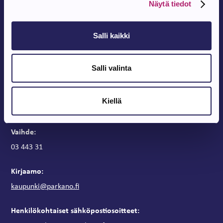
Näytä tiedot
Salli kaikki
Parkanon Kaupunki
Salli valinta
Parkanontie 37
39700 Parkano
Kaupungintalon aukioloajat
Kiellä
Arkipäivisin klo 9 – 15
Vaihde:
03 443 31
Kirjaamo:
kaupunki@parkano.fi
Henkilökohtaiset sähköpostiosoitteet: