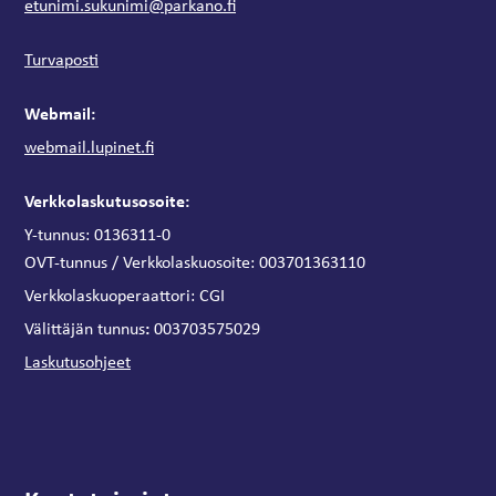
etunimi.sukunimi@parkano.fi
Turvaposti
Webmail:
webmail.lupinet.fi
Verkkolaskutusosoite:
Y-tunnus: 0136311-0
OVT-tunnus / Verkkolaskuosoite:
003701363110
Verkkolaskuoperaattori:
CGI
:
Välittäjän tunnus
003703575029
Laskutusohjeet