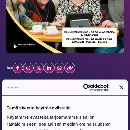
Jaa
Tulevat tapahtumat
Tämä sivusto käyttää evästeitä
Tapahtuma alkaa:
8.8.2026
Käytämme evästeitä tarjoamamme sisällön
Tanssit Kovesjoen kylätalolla
räätälöimiseen, sosiaalisen median ominaisuuksien