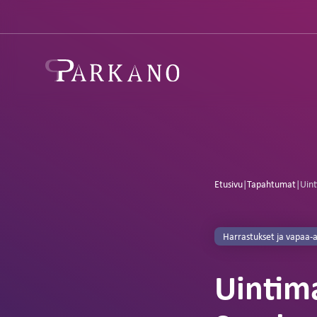
Etusivu
|
Tapahtumat
|
Uint
Harrastukset ja vapaa-a
Uintima