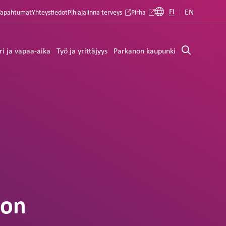
FI
EN
Tapahtumat
Yhteystiedot
Pihlajalinna terveys
Pirha
ri ja vapaa-aika
Työ ja yrittäjyys
Parkanon kaupunki
non