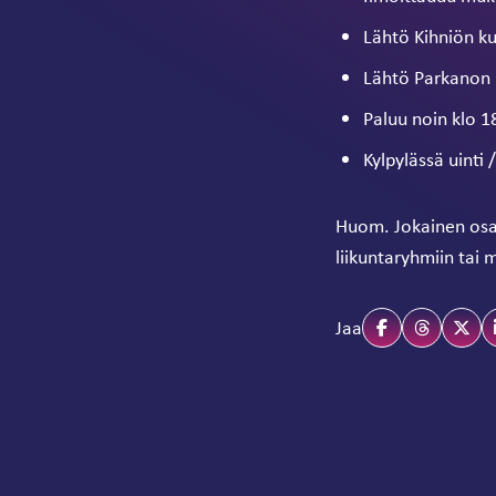
Lähtö Kihniön ku
Lähtö Parkanon 
Paluu noin klo 1
Kylpylässä uinti 
Huom. Jokainen osall
liikuntaryhmiin tai 
Jaa