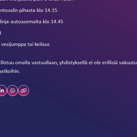
ntosalin pihasta klo 14.15
linja-autoasemalta klo 14.45
8
/ vesijumppa tai keilaus
istuu omalla vastuullaan, yhdistyksellä ei ole erillisiä vakuu
matkoihin.