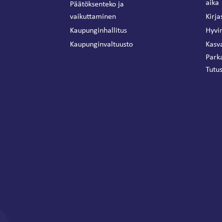
aika
Päätöksenteko ja
vaikuttaminen
Kirja
Kaupunginhallitus
Hyvin
Kaupunginvaltuusto
Kasva
Park
Tutus