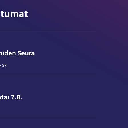
htumat
joiden Seura
e 57
tai 7.8.