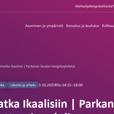
Matkailijalle
Ajankohtaista
Asuminen ja ympäristö
Kasvatus ja koulutus
Kulttuu
imatka Ikaalisiin | Parkanon Seudun Hengitysyhdistys
Klo:
–
14:15
18:00
3.10.2025
ika
Liikunta ja urheilu
tka Ikaalisiin | Parka