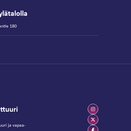
lätalolla
antie 180
ttuuri
uuri ja vapaa-