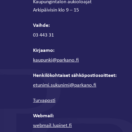
Kaupungintalon aukioloajat
Arkipäivisin klo 9 – 15
Vaihde:
03 443 31
Kirjaamo:
kaupunki@parkano.fi
Henkilökohtaiset sähköpostiosoitteet:
etunimi.sukunimi@parkano.fi
Turvaposti
Webmail:
webmail.lupinet.fi