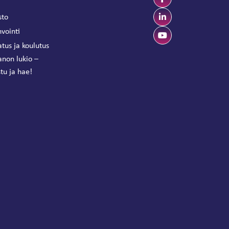
sto
vointi
tus ja koulutus
anon lukio –
tu ja hae!