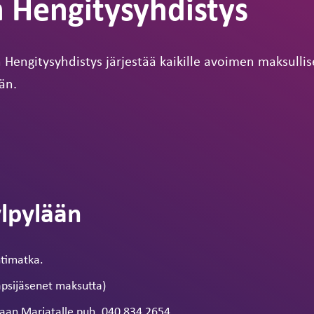
 Hengitysyhdistys
Hengitysyhdistys järjestää kaikille avoimen maksulli
än.
lpylään
ntimatka.
apsijäsenet maksutta)
aan Marjatalle puh. 040 834 2654