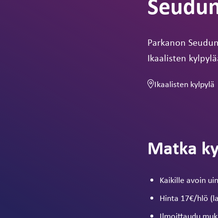
Seudun
Parkanon Seudun 
Ikaalisten kylpylä
Ikaalisten kylpylä
Matka ky
Kaikille avoin ui
Hinta 17€/hlö (l
Ilmoittaudu muk