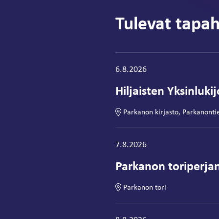
Tulevat tapa
Tapahtuma alkaa:
6.8.2026
Hiljaisten Yksinluki
Parkanon kirjasto, Parkanonti
Tapahtuma alkaa:
7.8.2026
Parkanon toriperjan
Parkanon tori