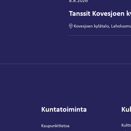
Tapahtuma alkaa:
8.8.2026
Tanssit Kovesjoen ky
Kovesjoen kylätalo, Laholuom
Kuntatoiminta
Kul
Kultt
Kaupunkitietoa