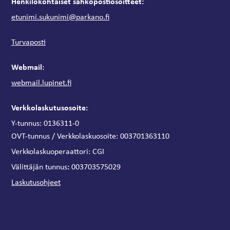
Henkilökohtaiset sähköpostiosoitteet:
etunimi.sukunimi@parkano.fi
Turvaposti
Webmail:
webmail.lupinet.fi
Verkkolaskutusosoite:
Y-tunnus: 0136311-0
OVT-tunnus / Verkkolaskuosoite:
003701363110
Verkkolaskuoperaattori:
CGI
:
Välittäjän tunnus
003703575029
Laskutusohjeet