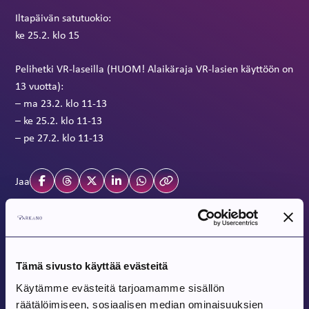
Iltapäivän satutuokio:
ke 25.2. klo 15
Pelihetki VR-laseilla (HUOM! Alaikäraja VR-lasien käyttöön on
13 vuotta):
– ma 23.2. klo 11-13
– ke 25.2. klo 11-13
– pe 27.2. klo 11-13
Jaa
Tulevat tapahtumat
Tämä sivusto käyttää evästeitä
Käytämme evästeitä tarjoamamme sisällön
Tapahtuma alkaa:
9.8.2026
räätälöimiseen, sosiaalisen median ominaisuuksien