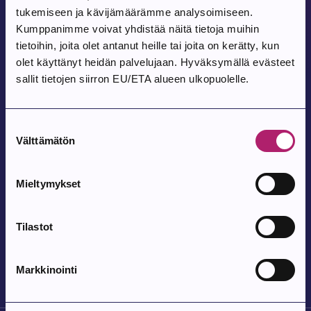
Pohjois-Parkanon Maalaismarkkinat 35-
tukemiseen ja kävijämäärämme analysoimiseen.
vuotta
Kumppanimme voivat yhdistää näitä tietoja muihin
tietoihin, joita olet antanut heille tai joita on kerätty, kun
Pohjois-Parkanon Kylätalo Vatajantie 191, 39750 Kuivasjärvi
olet käyttänyt heidän palvelujaan. Hyväksymällä evästeet
sallit tietojen siirron EU/ETA alueen ulkopuolelle.
Tapahtuma alkaa:
12.8.2026
Satutuokio
Suostumuksen
Välttämätön
valinta
Parkanon kirjasto
Mieltymykset
Tapahtuma alkaa:
12.8.2026
Bingo
Tilastot
Parkanon kirjasto, Elämystila
Markkinointi