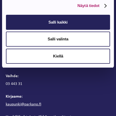
Näytä tiedot
Salli kaikki
Parkanon Kaupunki
Salli valinta
Parkanontie 37
39700 Parkano
Kiellä
Kaupungintalon aukioloajat
Arkipäivisin klo 9 – 15
Vaihde:
03 443 31
Kirjaamo:
kaupunki@parkano.fi