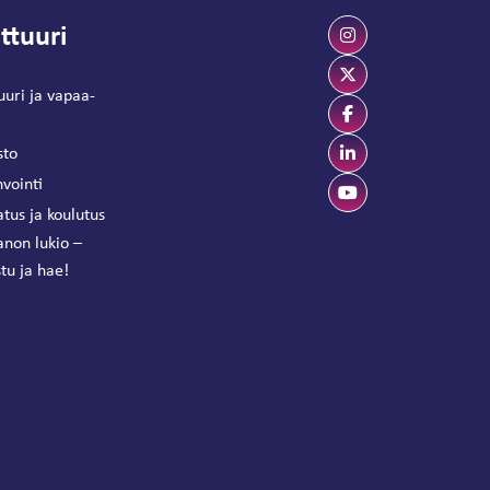
ttuuri
uuri ja vapaa-
sto
vointi
tus ja koulutus
anon lukio –
tu ja hae!