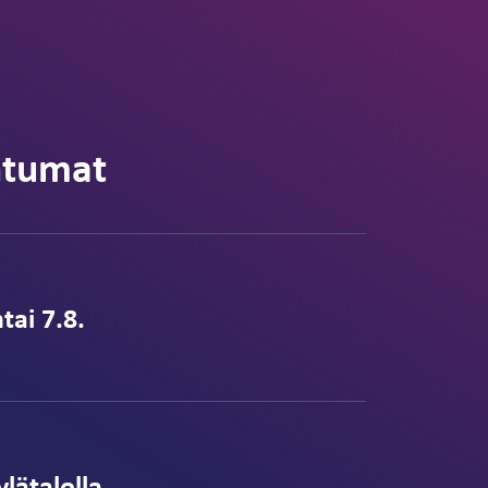
htumat
tai 7.8.
lätalolla