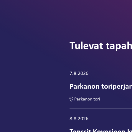
Tulevat tapa
Tapahtuma alkaa:
7.8.2026
Parkanon toriperjan
Parkanon tori
Tapahtuma alkaa:
8.8.2026
Tanssit Kovesjoen ky