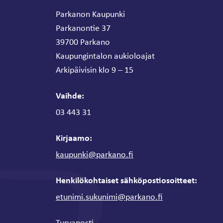
Parkanon Kaupunki
Parkanontie 37
39700 Parkano
Kaupungintalon aukioloajat
Arkipäivisin klo 9 – 15
Vaihde:
03 443 31
Kirjaamo:
kaupunki@parkano.fi
Henkilökohtaiset sähköpostiosoitteet:
etunimi.sukunimi@parkano.fi
Turvaposti