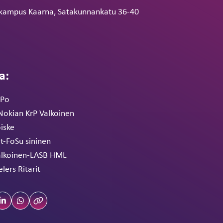
rikampus Kaarna, Satakunnankatu 36-40
a:
aPo
Nokian KrP Valkoinen
iske
it-FoSu sininen
alkoinen-LASB HML
lers Ritarit