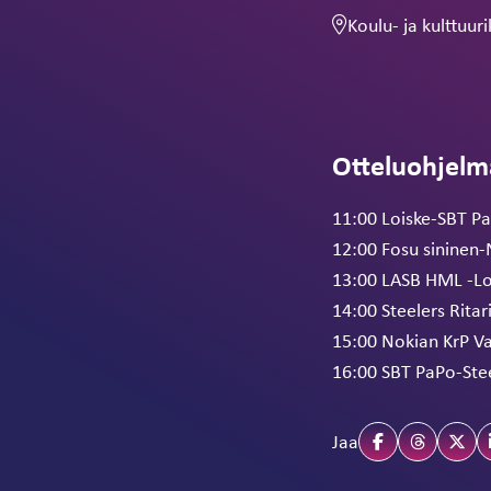
Koulu- ja kulttuu
Otteluohjelm
11:00 Loiske-SBT P
12:00 Fosu sininen-
13:00 LASB HML -Lo
14:00 Steelers Ritar
15:00 Nokian KrP V
16:00 SBT PaPo-Stee
Jaa