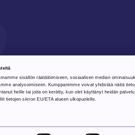
10
teitä
amamme sisällön räätälöimiseen, sosiaalisen median ominaisuu
ämme analysoimiseen. Kumppanimme voivat yhdistää näitä tieto
antanut heille tai joita on kerätty, kun olet käyttänyt heidän palvel
it tietojen siirron EU/ETA alueen ulkopuolelle.