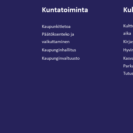
Kuntatoiminta
Kul
Kultt
Kaupunkitietoa
aika
Päätöksenteko ja
vaikuttaminen
Kirja
Kaupunginhallitus
Hyvin
Kaupunginvaltuusto
Kasva
Park
Tutus