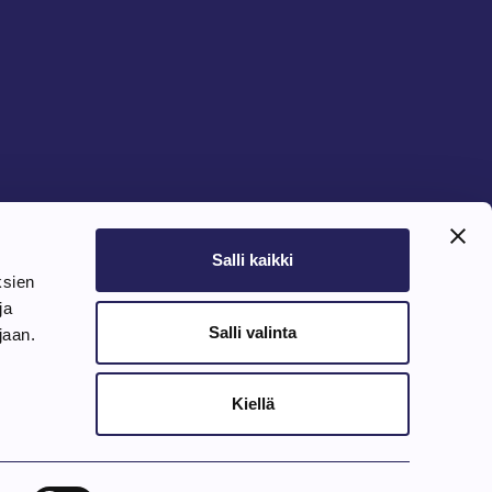
Salli kaikki
ksien
ja
Salli valinta
ujaan.
Kiellä