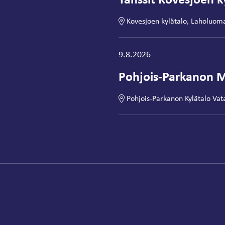
Kovesjoen kylätalo, Laholuom
Tapahtuma alkaa:
9.8.2026
Pohjois-Parkanon M
Pohjois-Parkanon Kylätalo Vat