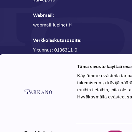
Webmail:
webmail.lupinet.fi
Verkkolaskutusosoite:
Y-tunnus: 0136311-0
OVT-tunnus / Verkkolaskuosoite:
0037013631
Tämä sivusto käyttää eväs
Verkkolaskuoperaattori:
CGI
Käytämme evästeitä tarjo
:
Välittäjän tunnus
003703575029
tukemiseen ja kävijämäär
Laskutusohjeet
muihin tietoihin, joita olet 
Hyväksymällä evästeet sall
Suostumuksen