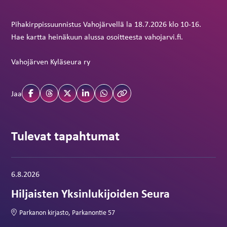
Pihakirppissuunnistus Vahojärvellä la 18.7.2026 klo 10-16.
Hae kartta heinäkuun alussa osoitteesta vahojarvi.fi.
Vahojärven Kyläseura ry
Jaa
Tulevat tapahtumat
Tapahtuma alkaa:
6.8.2026
Hiljaisten Yksinlukijoiden Seura
Parkanon kirjasto, Parkanontie 57