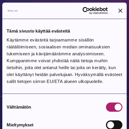
Tapahtuma alkaa:
7.8.2026
Parkanon toriperjantai 7.8.
Tämä sivusto käyttää evästeitä
Parkanon tori
Käytämme evästeitä tarjoamamme sisällön
räätälöimiseen, sosiaalisen median ominaisuuksien
Tapahtuma alkaa:
8.8.2026
tukemiseen ja kävijämäärämme analysoimiseen.
Tanssit Kovesjoen kylätalolla
Kumppanimme voivat yhdistää näitä tietoja muihin
tietoihin, joita olet antanut heille tai joita on kerätty, kun
Kovesjoen kylätalo, Laholuomantie 180
olet käyttänyt heidän palvelujaan. Hyväksymällä evästeet
sallit tietojen siirron EU/ETA alueen ulkopuolelle.
Suostumuksen
Välttämätön
valinta
Mieltymykset