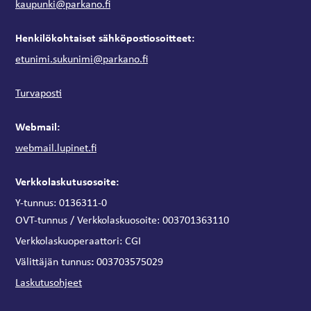
kaupunki@parkano.fi
Henkilökohtaiset sähköpostiosoitteet:
etunimi.sukunimi@parkano.fi
Turvaposti
Webmail:
webmail.lupinet.fi
Verkkolaskutusosoite:
Y-tunnus: 0136311-0
OVT-tunnus / Verkkolaskuosoite:
003701363110
Verkkolaskuoperaattori:
CGI
:
Välittäjän tunnus
003703575029
Laskutusohjeet