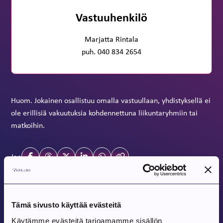
Vastuuhenkilö
Marjatta Rintala
puh. 040 834 2654
Huom. Jokainen osallistuu omalla vastuullaan, yhdistyksellä ei
ole erillisiä vakuutuksia kohdennettuna liikuntaryhmiin tai
matkoihin.
Jaa
Tulevat tapahtumat
Tämä sivusto käyttää evästeitä
Käytämme evästeitä tarjoamamme sisällön