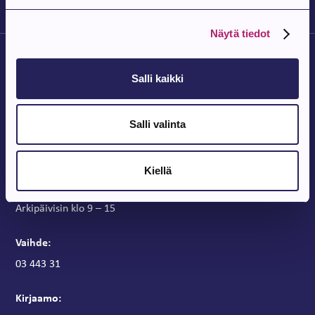
Näytä tiedot
Salli kaikki
Salli valinta
Parkanon Kaupunki
Parkanontie 37
Kiellä
39700 Parkano
Kaupungintalon aukioloajat
Arkipäivisin klo 9 – 15
Vaihde:
03 443 31
Kirjaamo: