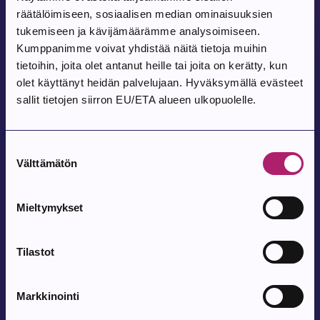
räätälöimiseen, sosiaalisen median ominaisuuksien
Tapahtuma alkaa:
8.8.2026
tukemiseen ja kävijämäärämme analysoimiseen.
Tanssit Kovesjoen kylätalolla
Kumppanimme voivat yhdistää näitä tietoja muihin
tietoihin, joita olet antanut heille tai joita on kerätty, kun
Kovesjoen kylätalo, Laholuomantie 180
olet käyttänyt heidän palvelujaan. Hyväksymällä evästeet
sallit tietojen siirron EU/ETA alueen ulkopuolelle.
Tapahtuma alkaa:
9.8.2026
Pohjois-Parkanon Maalaismarkkinat 35-
Suostumuksen
vuotta
Välttämätön
valinta
Pohjois-Parkanon Kylätalo Vatajantie 191, 39750 Kuivasjärvi
Mieltymykset
Tapahtuma alkaa:
12.8.2026
Tilastot
Satutuokio
Parkanon kirjasto
Markkinointi