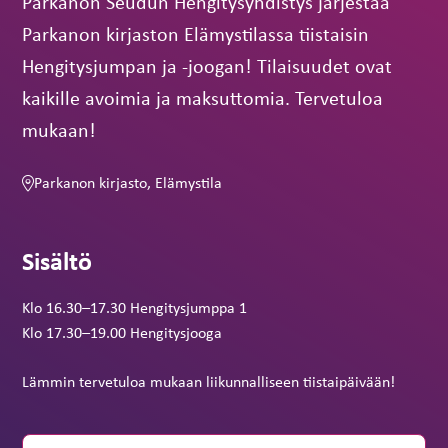
Parkanon Seudun Hengitysyhdistys järjestää
Parkanon kirjaston Elämystilassa tiistaisin
Hengitysjumpan ja -joogan! Tilaisuudet ovat
kaikille avoimia ja maksuttomia. Tervetuloa
mukaan!
Parkanon kirjasto, Elämystila
Sisältö
Klo 16.30
–
17.30 Hengitysjumppa 1
Klo 17.30
–
19.00 Hengitysjooga
Lämmin tervetuloa mukaan liikunnalliseen tiistaipäivään!