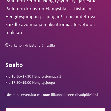
Parkanon Seudun Hengitysyhdistys järjestää
Parkanon kirjaston Elämystilassa tiistaisin
Hengitysjumpan ja -joogan! Tilaisuudet ovat
kaikille avoimia ja maksuttomia. Tervetuloa
mukaan!
Parkanon kirjasto, Elämystila
Sisältö
Klo 16.30
–
17.30 Hengitysjumppa 1
Klo 17.30
–
19.00 Hengitysjooga
Lämmin tervetuloa mukaan liikunnalliseen tiistaipäivään!