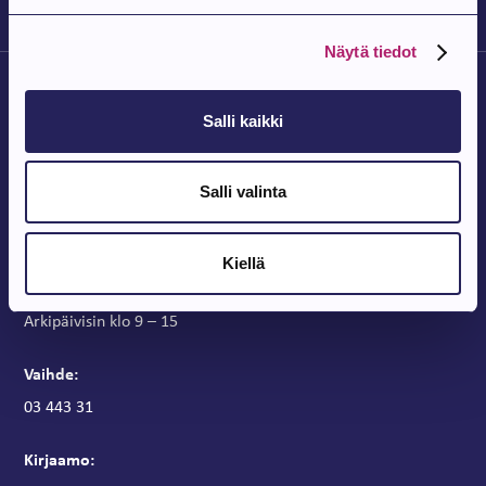
Näytä tiedot
Salli kaikki
Salli valinta
Parkanon Kaupunki
Parkanontie 37
Kiellä
39700 Parkano
Kaupungintalon aukioloajat
Arkipäivisin klo 9 – 15
Vaihde:
03 443 31
Kirjaamo: