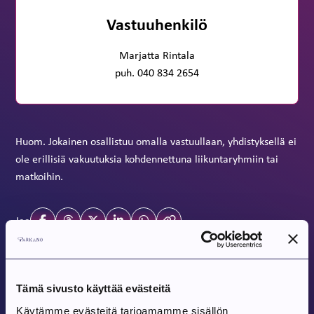
Vastuuhenkilö
Marjatta Rintala
puh. 040 834 2654
Huom. Jokainen osallistuu omalla vastuullaan, yhdistyksellä ei
ole erillisiä vakuutuksia kohdennettuna liikuntaryhmiin tai
matkoihin.
Jaa
Tulevat tapahtumat
Tämä sivusto käyttää evästeitä
Käytämme evästeitä tarjoamamme sisällön