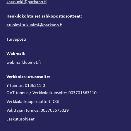
kaupunki@parkano.fi
Henkilökohtaiset sähköpostiosoitteet:
etunimi.sukunimi@parkano.fi
Turvaposti
Webmail:
webmail.lupinet.fi
Verkkolaskutusosoite:
Y-tunnus: 0136311-0
OVT-tunnus / Verkkolaskuosoite:
003701363110
Verkkolaskuoperaattori:
CGI
:
Välittäjän tunnus
003703575029
Laskutusohjeet