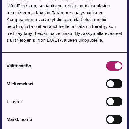
räätälöimiseen, sosiaalisen median ominaisuuksien
Tapahtuma alkaa:
8.8.2026
tukemiseen ja kävijämäärämme analysoimiseen.
Tanssit Kovesjoen kylätalolla
Kumppanimme voivat yhdistää näitä tietoja muihin
tietoihin, joita olet antanut heille tai joita on kerätty, kun
Kovesjoen kylätalo, Laholuomantie 180
olet käyttänyt heidän palvelujaan. Hyväksymällä evästeet
sallit tietojen siirron EU/ETA alueen ulkopuolelle.
Tapahtuma alkaa:
9.8.2026
Pohjois-Parkanon Maalaismarkkinat 35-
Suostumuksen
vuotta
Välttämätön
valinta
Pohjois-Parkanon Kylätalo Vatajantie 191, 39750 Kuivasjärvi
Mieltymykset
Tapahtuma alkaa:
12.8.2026
Tilastot
Satutuokio
Parkanon kirjasto
Markkinointi