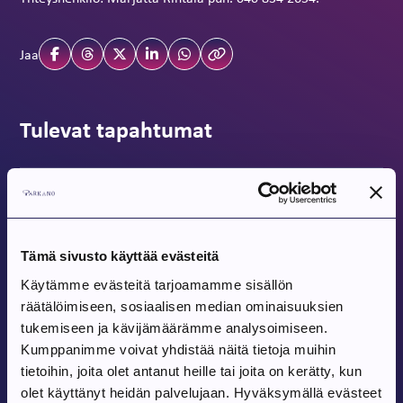
Jaa
Tulevat tapahtumat
Tapahtuma alkaa:
8.8.2026
Tanssit Kovesjoen kylätalolla
Tämä sivusto käyttää evästeitä
Kovesjoen kylätalo, Laholuomantie 180
Käytämme evästeitä tarjoamamme sisällön
räätälöimiseen, sosiaalisen median ominaisuuksien
Tapahtuma alkaa:
9.8.2026
tukemiseen ja kävijämäärämme analysoimiseen.
Kumppanimme voivat yhdistää näitä tietoja muihin
Pohjois-Parkanon Maalaismarkkinat 35-
tietoihin, joita olet antanut heille tai joita on kerätty, kun
vuotta
olet käyttänyt heidän palvelujaan. Hyväksymällä evästeet