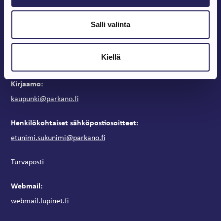
Kaupungintalon aukioloajat
Arkipäivisin klo 9 – 15
Salli valinta
Vaihde:
Kiellä
03 443 31
Kirjaamo:
kaupunki@parkano.fi
Henkilökohtaiset sähköpostiosoitteet:
etunimi.sukunimi@parkano.fi
Turvaposti
Webmail:
webmail.lupinet.fi