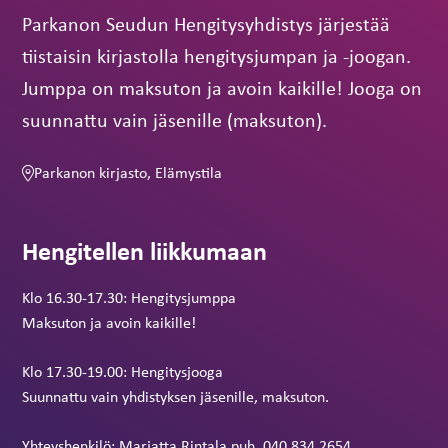
Parkanon Seudun Hengitysyhdistys järjestää
tiistaisin kirjastolla hengitysjumpan ja -joogan.
Jumppa on maksuton ja avoin kaikille! Jooga on
suunnattu vain jäsenille (maksuton).
Parkanon kirjasto, Elämystila
Hengitellen liikkumaan
Klo 16.30-17.30: Hengitysjumppa
Maksuton ja avoin kaikille!
Klo 17.30-19.00: Hengitysjooga
Suunnattu vain yhdistyksen jäsenille, maksuton.
Yhteyshenkilö: Marjatta Rintala puh. 040 834 2654.