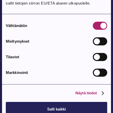
sallit tietojen siirron EU/ETA alueen ulkopuolelle.
Pohjois-Parkanon Kylätalo Vatajantie 191, 39750 Kuivasjärvi
Suostumuksen
Tapahtuma alkaa:
12.8.2026
Välttämätön
valinta
Satutuokio
Parkanon kirjasto
Mieltymykset
Tilastot
Markkinointi
Näytä tiedot
Parkanon Kaupunki
Parkanontie 37
Salli kaikki
39700 Parkano