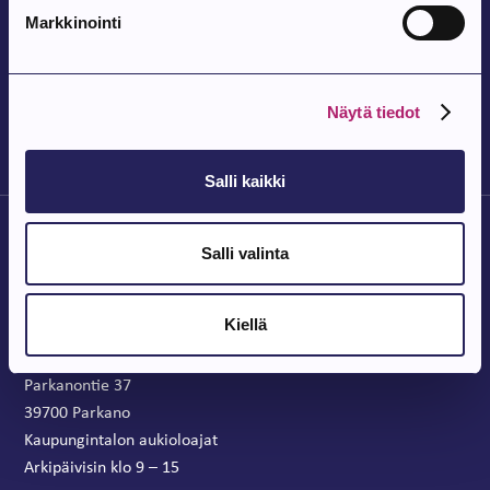
Pohjois-Parkanon Maalaismarkkinat 35-
Markkinointi
vuotta
Pohjois-Parkanon Kylätalo Vatajantie 191, 39750 Kuivasjärvi
Näytä tiedot
Salli kaikki
Salli valinta
Kiellä
Parkanon Kaupunki
Parkanontie 37
39700 Parkano
Kaupungintalon aukioloajat
Arkipäivisin klo 9 – 15