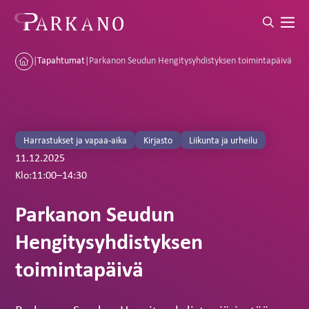
|
Tapahtumat
|
Parkanon Seudun Hengitysyhdistyksen toimintapäivä
Harrastukset ja vapaa-aika
Kirjasto
Liikunta ja urheilu
11.12.2025
Klo:
11:00
–
14:30
Parkanon Seudun
Hengitysyhdistyksen
toimintapäivä