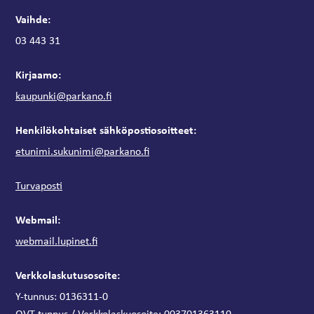
Vaihde:
03 443 31
Kirjaamo:
kaupunki@parkano.fi
Henkilökohtaiset sähköpostiosoitteet:
etunimi.sukunimi@parkano.fi
Turvaposti
Webmail:
webmail.lupinet.fi
Verkkolaskutusosoite:
Y-tunnus: 0136311-0
OVT-tunnus / Verkkolaskuosoite:
003701363110