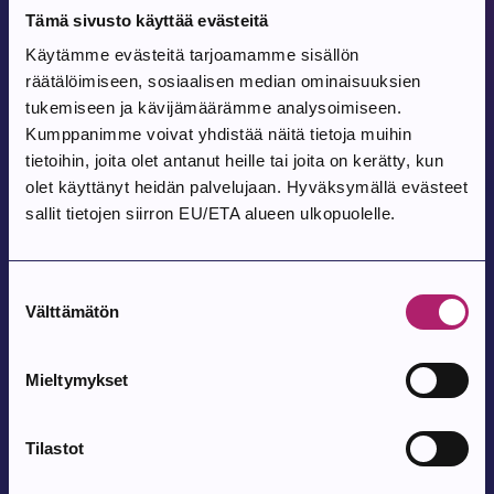
Tämä sivusto käyttää evästeitä
Käytämme evästeitä tarjoamamme sisällön
Tulevat tapahtumat
räätälöimiseen, sosiaalisen median ominaisuuksien
tukemiseen ja kävijämäärämme analysoimiseen.
Kumppanimme voivat yhdistää näitä tietoja muihin
tietoihin, joita olet antanut heille tai joita on kerätty, kun
Tapahtuma alkaa:
7.8.2026
olet käyttänyt heidän palvelujaan. Hyväksymällä evästeet
Parkanon toriperjantai 7.8.
sallit tietojen siirron EU/ETA alueen ulkopuolelle.
Parkanon tori
Suostumuksen
Välttämätön
valinta
Tapahtuma alkaa:
8.8.2026
Tanssit Kovesjoen kylätalolla
Mieltymykset
Kovesjoen kylätalo, Laholuomantie 180
Tilastot
Tapahtuma alkaa:
9.8.2026