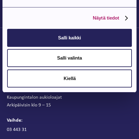
Parkanon kirjasto
Näytä tiedot
Salli kaikki
Salli valinta
Parkanon Kaupunki
Kiellä
Parkanontie 37
39700 Parkano
Kaupungintalon aukioloajat
Arkipäivisin klo 9 – 15
Vaihde:
03 443 31