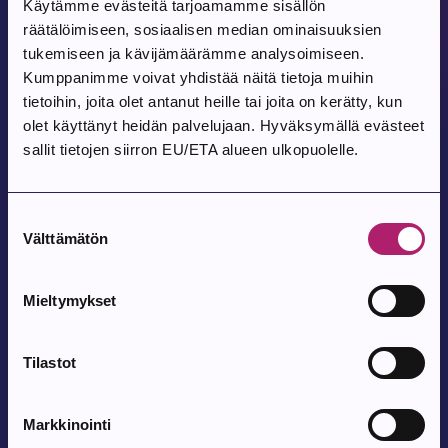
Käytämme evästeitä tarjoamamme sisällön
räätälöimiseen, sosiaalisen median ominaisuuksien
tukemiseen ja kävijämäärämme analysoimiseen.
Tapahtuma alkaa:
8.8.2026
Kumppanimme voivat yhdistää näitä tietoja muihin
Tanssit Kovesjoen kylätalolla
tietoihin, joita olet antanut heille tai joita on kerätty, kun
olet käyttänyt heidän palvelujaan. Hyväksymällä evästeet
Kovesjoen kylätalo, Laholuomantie 180
sallit tietojen siirron EU/ETA alueen ulkopuolelle.
Tapahtuma alkaa:
9.8.2026
Suostumuksen
Välttämätön
Pohjois-Parkanon Maalaismarkkinat 35-
valinta
vuotta
Mieltymykset
Pohjois-Parkanon Kylätalo Vatajantie 191, 39750 Kuivasjärvi
Tilastot
Tapahtuma alkaa:
12.8.2026
Satutuokio
Markkinointi