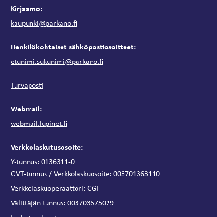
Kirjaamo:
kaupunki@parkano.fi
Henkilökohtaiset sähköpostiosoitteet:
etunimi.sukunimi@parkano.fi
Turvaposti
Webmail:
webmail.lupinet.fi
Verkkolaskutusosoite:
Y-tunnus: 0136311-0
OVT-tunnus / Verkkolaskuosoite:
003701363110
Verkkolaskuoperaattori:
CGI
:
Välittäjän tunnus
003703575029