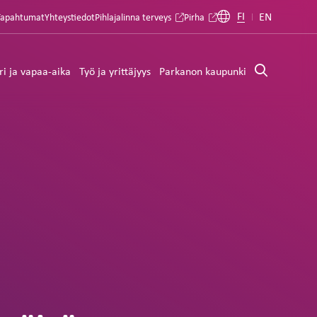
FI
EN
Tapahtumat
Yhteystiedot
Pihlajalinna terveys
Pirha
ri ja vapaa-aika
Työ ja yrittäjyys
Parkanon kaupunki