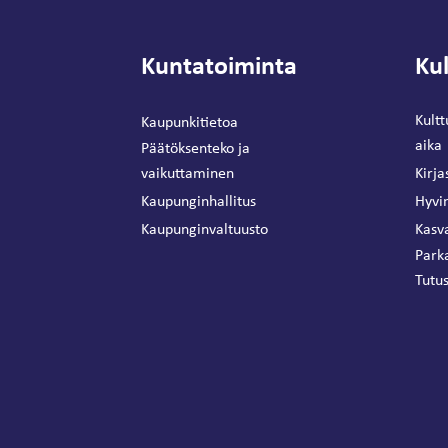
Kuntatoiminta
Kul
Kultt
Kaupunkitietoa
aika
Päätöksenteko ja
vaikuttaminen
Kirja
Kaupunginhallitus
Hyvin
Kaupunginvaltuusto
Kasva
Park
Tutus