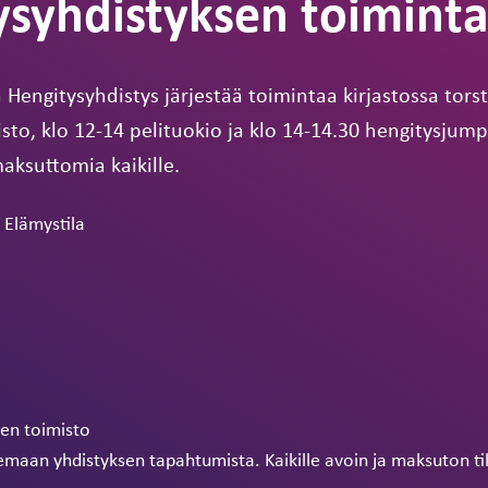
ysyhdistyksen toimint
engitysyhdistys järjestää toimintaa kirjastossa torst
sto, klo 12-14 pelituokio ja klo 14-14.30 hengitysjump
aksuttomia kaikille.
 Elämystila
sen toimisto
lemaan yhdistyksen tapahtumista. Kaikille avoin ja maksuton ti