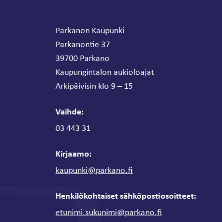
Parkanon Kaupunki
Parkanontie 37
39700 Parkano
Kaupungintalon aukioloajat
Arkipäivisin klo 9 – 15
Vaihde:
03 443 31
Kirjaamo:
kaupunki@parkano.fi
Henkilökohtaiset sähköpostiosoitteet:
etunimi.sukunimi@parkano.fi