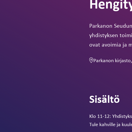
Hengit
Parkanon Seudun H
yhdistyksen toimi
ovat avoimia ja m
Parkanon kirjasto,
Sisältö
Klo 11-12: Yhdistyk
Tule kahville ja kuu