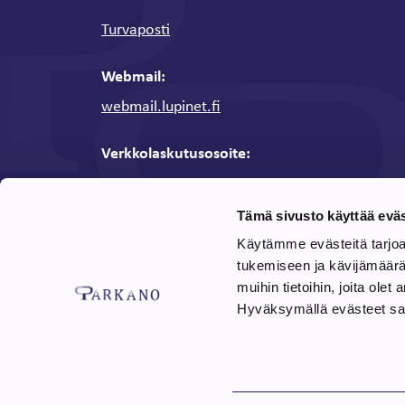
Turvaposti
Webmail:
webmail.lupinet.fi
Verkkolaskutusosoite:
Y-tunnus: 0136311-0
OVT-tunnus / Verkkolaskuosoite:
0037013631
Tämä sivusto käyttää eväs
Verkkolaskuoperaattori:
CGI
Käytämme evästeitä tarjo
:
Välittäjän tunnus
003703575029
tukemiseen ja kävijämäär
muihin tietoihin, joita olet 
Laskutusohjeet
Hyväksymällä evästeet sall