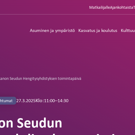
Matkailijalle
Ajankohtaista
Asuminen ja ympäristö
Kasvatus ja koulutus
Kulttuu
anon Seudun Hengitysyhdistyksen toimintapäivä
Klo:
–
11:00
14:30
27.3.2025
ahtumat
on Seudun