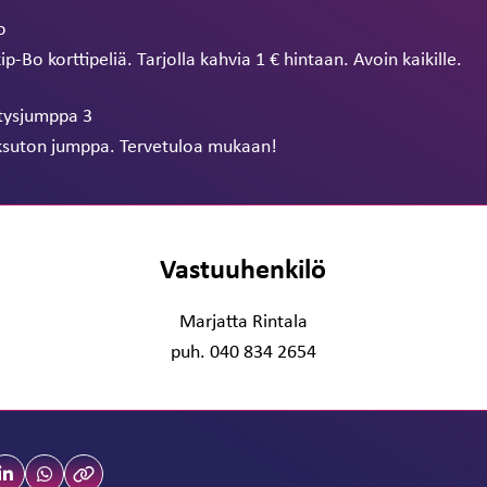
o
p-Bo korttipeliä. Tarjolla kahvia 1 € hintaan. Avoin kaikille.
itysjumppa 3
aksuton jumppa. Tervetuloa mukaan!
Vastuuhenkilö
Marjatta Rintala
puh. 040 834 2654