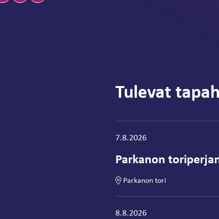
Tulevat tapa
Tapahtuma alkaa:
7.8.2026
Parkanon toriperjan
Parkanon tori
Tapahtuma alkaa:
8.8.2026