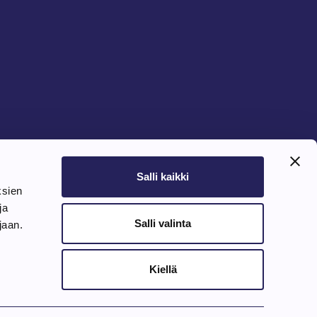
Salli kaikki
ksien
ja
Salli valinta
ujaan.
Kiellä