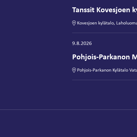
Tanssit Kovesjoen ky
Kovesjoen kylätalo, Laholuom
Tapahtuma alkaa:
9.8.2026
Pohjois-Parkanon M
Pohjois-Parkanon Kylätalo Vat