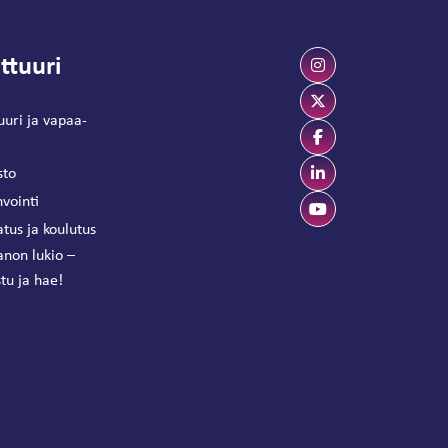
ttuuri
uuri ja vapaa-
sto
vointi
tus ja koulutus
anon lukio –
tu ja hae!