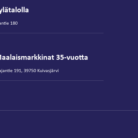
lätalolla
antie 180
aalaismarkkinat 35-vuotta
ajantie 191, 39750 Kuivasjärvi