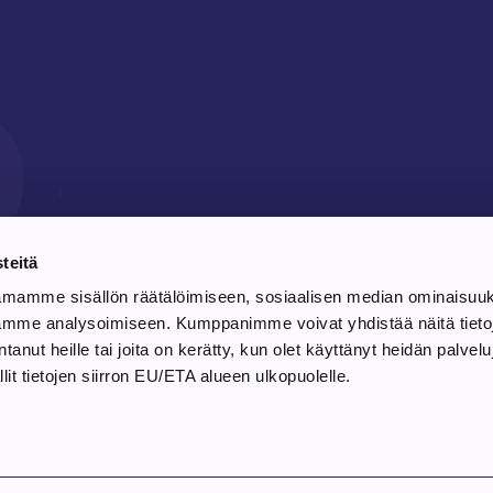
10
teitä
amamme sisällön räätälöimiseen, sosiaalisen median ominaisuu
ämme analysoimiseen. Kumppanimme voivat yhdistää näitä tieto
antanut heille tai joita on kerätty, kun olet käyttänyt heidän palvel
it tietojen siirron EU/ETA alueen ulkopuolelle.