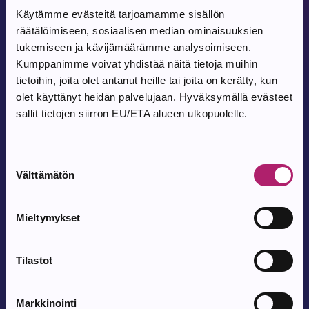
Tulevat tapahtumat
Käytämme evästeitä tarjoamamme sisällön
räätälöimiseen, sosiaalisen median ominaisuuksien
tukemiseen ja kävijämäärämme analysoimiseen.
Kumppanimme voivat yhdistää näitä tietoja muihin
Tapahtuma alkaa:
9.8.2026
tietoihin, joita olet antanut heille tai joita on kerätty, kun
Pohjois-Parkanon Maalaismarkkinat 35-
olet käyttänyt heidän palvelujaan. Hyväksymällä evästeet
vuotta
sallit tietojen siirron EU/ETA alueen ulkopuolelle.
Pohjois-Parkanon Kylätalo Vatajantie 191, 39750 Kuivasjärvi
Suostumuksen
Välttämätön
valinta
Tapahtuma alkaa:
12.8.2026
Satutuokio
Mieltymykset
Parkanon kirjasto
Tilastot
Tapahtuma alkaa:
12.8.2026
Markkinointi