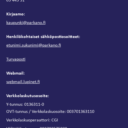
Kirjaamo:
kaupunki@parkano.fi
Henkilökohtaiset sähköpostiosoitteet:
etunimi.sukunimi@parkano.fi
Turvaposti
Webmail:
webmail.lupinet.fi
Verkkolaskutusosoite:
Y-tunnus: 0136311-0
OVT-tunnus / Verkkolaskuosoite:
003701363110
Verkkolaskuoperaattori:
CGI