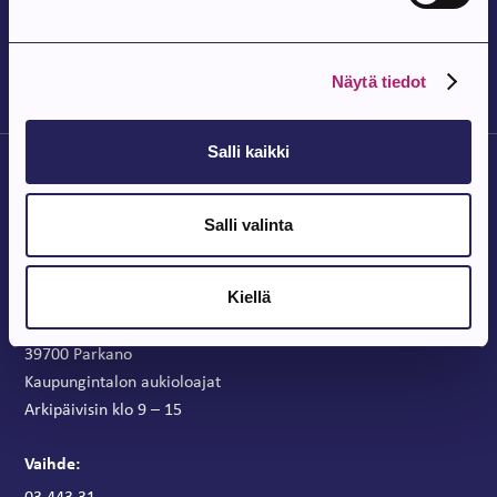
Bingo
Parkanon kirjasto, Elämystila
Näytä tiedot
Salli kaikki
Salli valinta
Parkanon Kaupunki
Kiellä
Parkanontie 37
39700 Parkano
Kaupungintalon aukioloajat
Arkipäivisin klo 9 – 15
Vaihde:
03 443 31