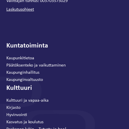
:
Välittäjän tunnus
003703575029
Laskutusohjeet
Kuntatoiminta
Kaupunkitietoa
Päätöksenteko ja vaikuttaminen
Kaupunginhallitus
Kaupunginvaltuusto
Kulttuuri
Kulttuuri ja vapaa-aika
Kirjasto
Hyvinvointi
Kasvatus ja koulutus
Parkanon lukio – Tutustu ja hae!