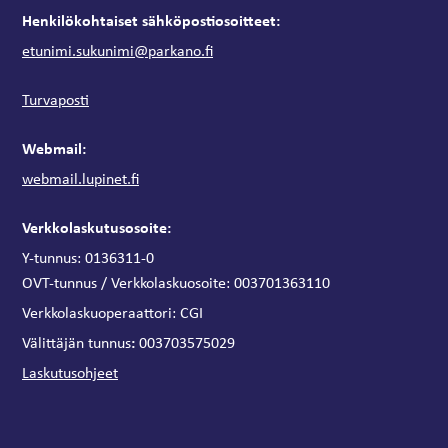
Henkilökohtaiset sähköpostiosoitteet:
etunimi.sukunimi@parkano.fi
Turvaposti
Webmail:
webmail.lupinet.fi
Verkkolaskutusosoite:
Y-tunnus: 0136311-0
OVT-tunnus / Verkkolaskuosoite:
003701363110
Verkkolaskuoperaattori:
CGI
:
Välittäjän tunnus
003703575029
Laskutusohjeet