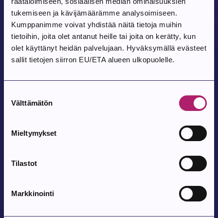
räätälöimiseen, sosiaalisen median ominaisuuksien
Pohjois-Parkanon Maalaismarkkinat 35-
tukemiseen ja kävijämäärämme analysoimiseen.
Kumppanimme voivat yhdistää näitä tietoja muihin
vuotta
tietoihin, joita olet antanut heille tai joita on kerätty, kun
Pohjois-Parkanon Kylätalo Vatajantie 191, 39750 Kuivasjärvi
olet käyttänyt heidän palvelujaan. Hyväksymällä evästeet
sallit tietojen siirron EU/ETA alueen ulkopuolelle.
Tapahtuma alkaa:
12.8.2026
Suostumuksen
Satutuokio
Välttämätön
valinta
Parkanon kirjasto
Mieltymykset
Tapahtuma alkaa:
12.8.2026
Bingo
Tilastot
Parkanon kirjasto, Elämystila
Markkinointi