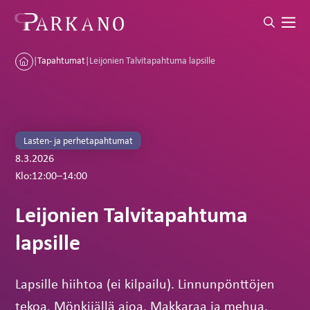
|
Tapahtumat
|
Leijonien Talvitapahtuma lapsille
Lasten- ja perhetapahtumat
8.3.2026
Klo:
12:00
–
14:00
Leijonien Talvitapahtuma
lapsille
Lapsille hiihtoa (ei kilpailu). Linnunpönttöjen
tekoa. Mönkijällä ajoa. Makkaraa ja mehua.