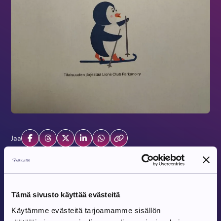
Jaa
Tulevat tapahtumat
Tämä sivusto käyttää evästeitä
Käytämme evästeitä tarjoamamme sisällön
Tapahtuma alkaa:
9.8.2026