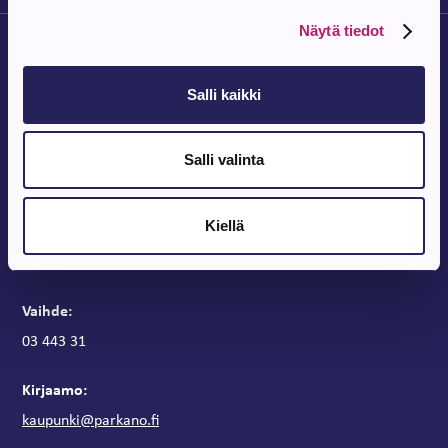
Näytä tiedot
Salli kaikki
Parkanon Kaupunki
Salli valinta
Parkanontie 37
39700 Parkano
Kiellä
Kaupungintalon aukioloajat
Arkipäivisin klo 9 – 15
Vaihde:
03 443 31
Kirjaamo:
kaupunki@parkano.fi