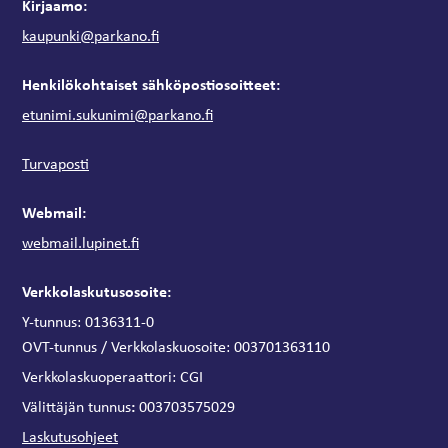
Kirjaamo:
kaupunki@parkano.fi
Henkilökohtaiset sähköpostiosoitteet:
etunimi.sukunimi@parkano.fi
Turvaposti
Webmail:
webmail.lupinet.fi
Verkkolaskutusosoite:
Y-tunnus: 0136311-0
OVT-tunnus / Verkkolaskuosoite:
003701363110
Verkkolaskuoperaattori:
CGI
:
Välittäjän tunnus
003703575029
Laskutusohjeet