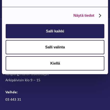
Näytä tiedot
Salli kaikki
Salli valinta
Parkanon Kaupunki
Parkanontie 37
Kiellä
39700 Parkano
Kaupungintalon aukioloajat
Arkipäivisin klo 9 – 15
Vaihde:
03 443 31