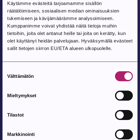
Käytämme evästeitä tarjoamamme sisällön
räätälöimiseen, sosiaalisen median ominaisuuksien
Tapahtuma alkaa:
9.8.2026
tukemiseen ja kävijämäärämme analysoimiseen.
Kumppanimme voivat yhdistää näitä tietoja muihin
Pohjois-Parkanon Maalaismarkkinat 35-
tietoihin, joita olet antanut heille tai joita on kerätty, kun
vuotta
olet käyttänyt heidän palvelujaan. Hyväksymällä evästeet
sallit tietojen siirron EU/ETA alueen ulkopuolelle.
Pohjois-Parkanon Kylätalo Vatajantie 191, 39750 Kuivasjärvi
Suostumuksen
Tapahtuma alkaa:
12.8.2026
Välttämätön
valinta
Satutuokio
Parkanon kirjasto
Mieltymykset
Tapahtuma alkaa:
12.8.2026
Tilastot
Bingo
Markkinointi
Parkanon kirjasto, Elämystila