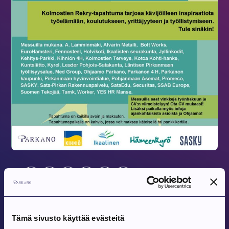
Jaa
Tulevat tapahtumat
Tämä sivusto käyttää evästeitä