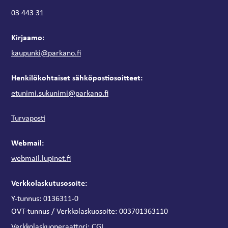
03 443 31
Kirjaamo:
kaupunki@parkano.fi
Henkilökohtaiset sähköpostiosoitteet:
etunimi.sukunimi@parkano.fi
Turvaposti
Webmail:
webmail.lupinet.fi
Verkkolaskutusosoite:
Y-tunnus: 0136311-0
OVT-tunnus / Verkkolaskuosoite:
003701363110
Verkkolaskuoperaattori:
CGI