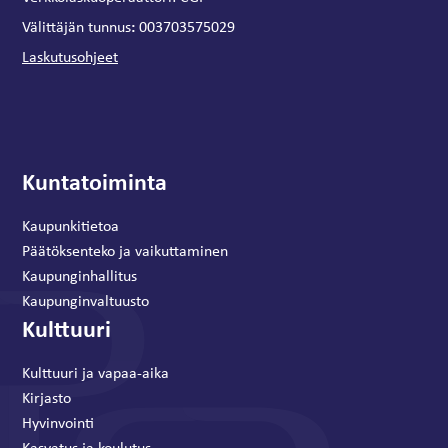
:
Välittäjän tunnus
003703575029
Laskutusohjeet
Kuntatoiminta
Kaupunkitietoa
Päätöksenteko ja vaikuttaminen
Kaupunginhallitus
Kaupunginvaltuusto
Kulttuuri
Kulttuuri ja vapaa-aika
Kirjasto
Hyvinvointi
Kasvatus ja koulutus