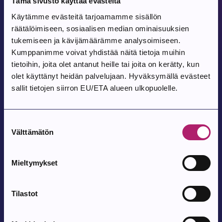
Tämä sivusto käyttää evästeitä
Käytämme evästeitä tarjoamamme sisällön
Tulevat tapahtumat
räätälöimiseen, sosiaalisen median ominaisuuksien
tukemiseen ja kävijämäärämme analysoimiseen.
Kumppanimme voivat yhdistää näitä tietoja muihin
Tapahtuma alkaa:
6.8.2026
tietoihin, joita olet antanut heille tai joita on kerätty, kun
olet käyttänyt heidän palvelujaan. Hyväksymällä evästeet
Hiljaisten Yksinlukijoiden Seura
sallit tietojen siirron EU/ETA alueen ulkopuolelle.
Parkanon kirjasto, Parkanontie 57
Suostumuksen
Tapahtuma alkaa:
7.8.2026
Välttämätön
valinta
Parkanon toriperjantai 7.8.
Mieltymykset
Parkanon tori
Tilastot
Tapahtuma alkaa:
9.8.2026
Pohjois-Parkanon Maalaismarkkinat 35-