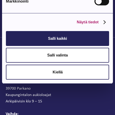
Markkinointi
vuotta
Pohjois-Parkanon Kylätalo Vatajantie 191, 39750 Kuivasjärvi
Näytä tiedot
Salli kaikki
Salli valinta
Kiellä
Parkanon Kaupunki
Parkanontie 37
39700 Parkano
Kaupungintalon aukioloajat
Arkipäivisin klo 9 – 15
Vaihde: