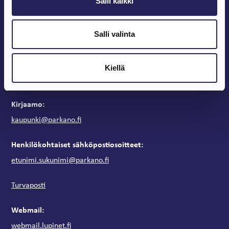
Parkanontie 37
Salli kaikki
39700 Parkano
Kaupungintalon aukioloajat
Salli valinta
Arkipäivisin klo 9 – 15
Vaihde:
Kiellä
03 443 31
Kirjaamo:
kaupunki@parkano.fi
Henkilökohtaiset sähköpostiosoitteet:
etunimi.sukunimi@parkano.fi
Turvaposti
Webmail:
webmail.lupinet.fi