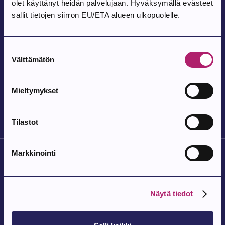
olet käyttänyt heidän palvelujaan. Hyväksymällä evästeet
Kovesjoen kylätalo, Laholuomantie 180
sallit tietojen siirron EU/ETA alueen ulkopuolelle.
Tapahtuma alkaa:
9.8.2026
Suostumuksen
Pohjois-Parkanon Maalaismarkkinat 35-
Välttämätön
valinta
vuotta
Mieltymykset
Pohjois-Parkanon Kylätalo Vatajantie 191, 39750 Kuivasjärvi
Tilastot
Markkinointi
Näytä tiedot
Parkanon Kaupunki