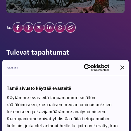
Jaa
Tulevat tapahtumat
Tapahtuma alkaa:
7.8.2026
Parkanon toriperjantai 7.8.
Tämä sivusto käyttää evästeitä
Parkanon tori
Käytämme evästeitä tarjoamamme sisällön
räätälöimiseen, sosiaalisen median ominaisuuksien
tukemiseen ja kävijämäärämme analysoimiseen.
Tapahtuma alkaa:
8.8.2026
Kumppanimme voivat yhdistää näitä tietoja muihin
Tanssit Kovesjoen kylätalolla
tietoihin, joita olet antanut heille tai joita on kerätty, kun