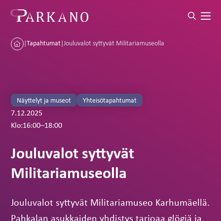
|
Tapahtumat
|
Jouluvalot syttyvät Militariamuseolla
Näyttelyt ja museot
Yhteisötapahtumat
7.12.2025
Klo:
16:00
–
18:00
Jouluvalot syttyvät
Militariamuseolla
Jouluvalot syttyvät Militariamuseo Karhumäellä.
Pahkalan asukkaiden yhdistys tarjoaa glögiä ja