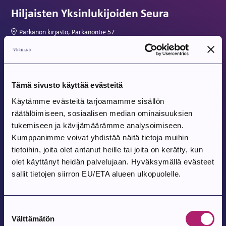
Hiljaisten Yksinlukijoiden Seura
Parkanon kirjasto, Parkanontie 57
Tapahtuma alkaa:
7.8.2026
Parkanon toriperjantai 7.8.
Tämä sivusto käyttää evästeitä
Käytämme evästeitä tarjoamamme sisällön
Parkanon tori
räätälöimiseen, sosiaalisen median ominaisuuksien
tukemiseen ja kävijämäärämme analysoimiseen.
Tapahtuma alkaa:
9.8.2026
Kumppanimme voivat yhdistää näitä tietoja muihin
tietoihin, joita olet antanut heille tai joita on kerätty, kun
Pohjois-Parkanon Maalaismarkkinat 35-
olet käyttänyt heidän palvelujaan. Hyväksymällä evästeet
vuotta
sallit tietojen siirron EU/ETA alueen ulkopuolelle.
Pohjois-Parkanon Kylätalo Vatajantie 191, 39750 Kuivasjärvi
Suostumuksen
Välttämätön
valinta