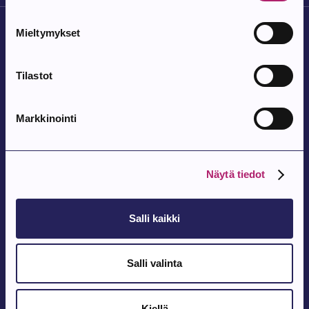
Mieltymykset
Tilastot
Parkanon Kaupunki
Markkinointi
Parkanontie 37
39700 Parkano
Kaupungintalon aukioloajat
Näytä tiedot
Arkipäivisin klo 9 – 15
Vaihde:
Salli kaikki
03 443 31
Salli valinta
Kirjaamo:
kaupunki@parkano.fi
Kiellä