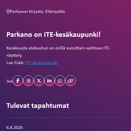
Parkanon kirjasto, Elämystila
Parkano on ITE-kesäkaupunki!
Kesäkuusta elokuuhun on esillä vuosittain vaihtuva ITE-
näyttely.
Lue lisää:
ITE-kesäkaupunki
Jaa
Tulevat tapahtumat
Tapahtuma alkaa:
6.8.2026