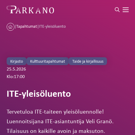
|
Tapahtumat
|
ITE-yleisöluento
Kirjasto
Kulttuuritapahtumat
Taide ja kirjallisuus
25.5.2026
Klo:
17:00
ITE-yleisöluento
Tervetuloa ITE-taiteen yleisöluennolle!
Luennoitsijana ITE-asiantuntija Veli Granö.
Tilaisuus on kaikille avoin ja maksuton.