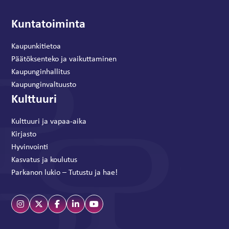
Kuntatoiminta
Kaupunkitietoa
Päätöksenteko ja vaikuttaminen
Kaupunginhallitus
Kaupunginvaltuusto
Kulttuuri
Kulttuuri ja vapaa-aika
Kirjasto
Hyvinvointi
Kasvatus ja koulutus
Parkanon lukio – Tutustu ja hae!