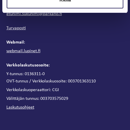
Henkilökohtaiset sähköpostiosoitteet:
etunimi.sukunimi@parkano.fi
Turvaposti
Webmail:
webmail.lupinet.fi
Verkkolaskutusosoite:
Y-tunnus: 0136311-0
OVT-tunnus / Verkkolaskuosoite:
003701363110
Verkkolaskuoperaattori:
CGI
:
Välittäjän tunnus
003703575029
Laskutusohjeet