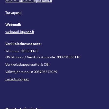
etunimi.sukunimi@parkano.fi
Turvaposti
Webmail:
webmail.lupinet.fi
Verkkolaskutusosoite:
Y-tunnus: 0136311-0
OVT-tunnus / Verkkolaskuosoite:
003701363110
Verkkolaskuoperaattori:
CGI
:
Välittäjän tunnus
003703575029
Laskutusohjeet