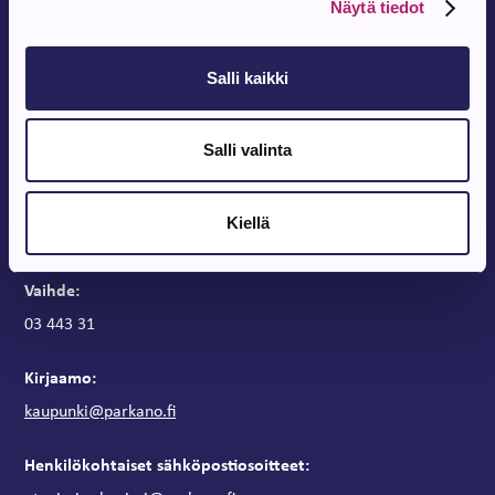
Näytä tiedot
Salli kaikki
Parkanon Kaupunki
Salli valinta
Parkanontie 37
39700 Parkano
Kaupungintalon aukioloajat
Kiellä
Arkipäivisin klo 9 – 15
Vaihde:
03 443 31
Kirjaamo:
kaupunki@parkano.fi
Henkilökohtaiset sähköpostiosoitteet: