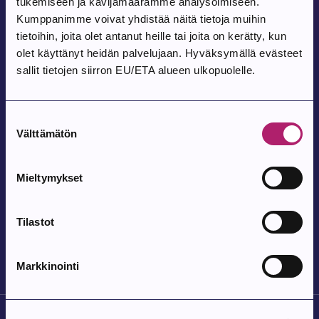
tukemiseen ja kävijämäärämme analysoimiseen.
Hiljaisten Yksinlukijoiden Seura
Kumppanimme voivat yhdistää näitä tietoja muihin
Parkanon kirjasto, Parkanontie 57
tietoihin, joita olet antanut heille tai joita on kerätty, kun
olet käyttänyt heidän palvelujaan. Hyväksymällä evästeet
sallit tietojen siirron EU/ETA alueen ulkopuolelle.
Tapahtuma alkaa:
7.8.2026
Parkanon toriperjantai 7.8.
Suostumuksen
Välttämätön
Parkanon tori
valinta
Mieltymykset
Tapahtuma alkaa:
8.8.2026
Tanssit Kovesjoen kylätalolla
Tilastot
Kovesjoen kylätalo, Laholuomantie 180
Markkinointi