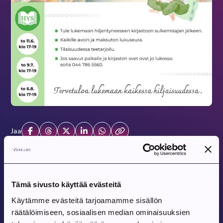
Jaa
Tulevat tapahtumat
Tämä sivusto käyttää evästeitä
Käytämme evästeitä tarjoamamme sisällön
Tapahtuma alkaa:
6.8.2026
räätälöimiseen, sosiaalisen median ominaisuuksien