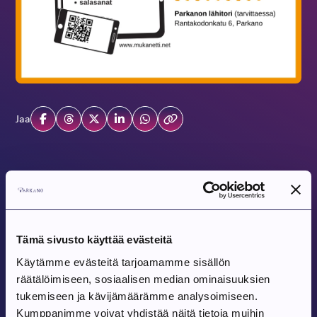
Jaa
Tulevat tapahtumat
Tapahtuma alkaa:
6.8.2026
Tämä sivusto käyttää evästeitä
Hiljaisten Yksinlukijoiden Seura
Käytämme evästeitä tarjoamamme sisällön
räätälöimiseen, sosiaalisen median ominaisuuksien
Parkanon kirjasto, Parkanontie 57
tukemiseen ja kävijämäärämme analysoimiseen.
Kumppanimme voivat yhdistää näitä tietoja muihin