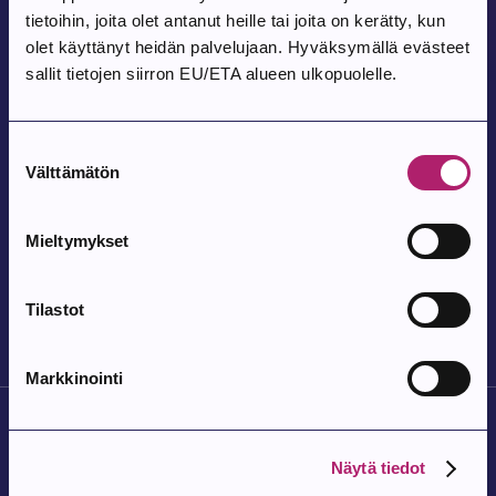
Tapahtuma alkaa:
tietoihin, joita olet antanut heille tai joita on kerätty, kun
7.8.2026
olet käyttänyt heidän palvelujaan. Hyväksymällä evästeet
Parkanon toriperjantai 7.8.
sallit tietojen siirron EU/ETA alueen ulkopuolelle.
Parkanon tori
Suostumuksen
Välttämätön
Tapahtuma alkaa:
valinta
9.8.2026
Pohjois-Parkanon Maalaismarkkinat 35-
Mieltymykset
vuotta
Pohjois-Parkanon Kylätalo Vatajantie 191, 39750 Kuivasjärvi
Tilastot
Markkinointi
Näytä tiedot