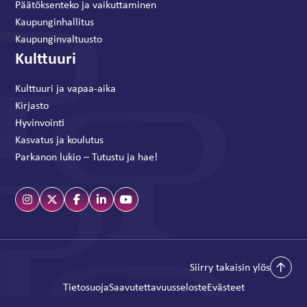
Päätöksenteko ja vaikuttaminen
Kaupunginhallitus
Kaupunginvaltuusto
Kulttuuri
Kulttuuri ja vapaa-aika
Kirjasto
Hyvinvointi
Kasvatus ja koulutus
Parkanon lukio – Tutustu ja hae!
Siirry takaisin ylös
Tietosuoja
Saavutettavuusseloste
Evästeet