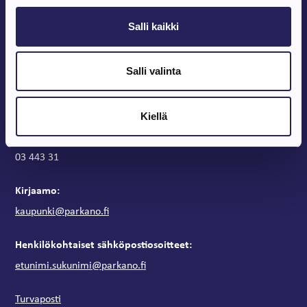
Salli kaikki
Parkanon Kaupunki
Parkanontie 37
39700 Parkano
Salli valinta
Kaupungintalon aukioloajat
Arkipäivisin klo 9 – 15
Kiellä
Vaihde:
03 443 31
Kirjaamo:
kaupunki@parkano.fi
Henkilökohtaiset sähköpostiosoitteet:
etunimi.sukunimi@parkano.fi
Turvaposti