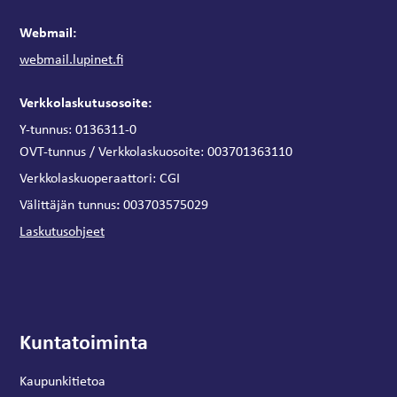
Webmail:
webmail.lupinet.fi
Verkkolaskutusosoite:
Y-tunnus: 0136311-0
OVT-tunnus / Verkkolaskuosoite:
003701363110
Verkkolaskuoperaattori:
CGI
:
Välittäjän tunnus
003703575029
Laskutusohjeet
Kuntatoiminta
Kaupunkitietoa