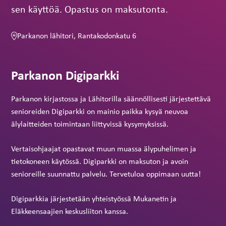
sen käyttöä. Opastus on maksutonta.
Parkanon lähitori, Rantakodonkatu 6
Parkanon Digiparkki
Parkanon kirjastossa ja Lähitorilla säännöllisesti järjestettävä
senioreiden Digiparkki on mainio paikka kysyä neuvoa
älylaitteiden toimintaan liittyvissä kysymyksissä.
Vertaisohjaajat opastavat muun muassa älypuhelimen ja
tietokoneen käytössä. Digiparkki on maksuton ja avoin
senioreille suunnattu palvelu. Tervetuloa oppimaan uutta!
Digiparkkia järjestetään yhteistyössä Mukanetin ja
Eläkkeensaajien keskusliiton kanssa.