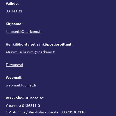
Vaihde:
03 443 31
Kirjaamo:
kaupunki@parkano.fi
Henkilökohtaiset sähköpostiosoitteet:
etunimi.sukunimi@parkano.fi
Turvaposti
Webmail:
webmail.lupinet.fi
Verkkolaskutusosoite:
Y-tunnus: 0136311-0
OVT-tunnus / Verkkolaskuosoite:
003701363110