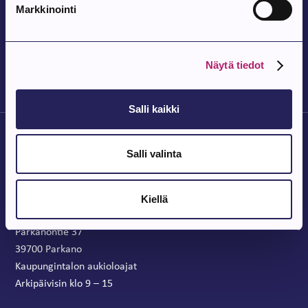
Tapahtuma alkaa:
14.8.2026
Markkinointi
Parkanon toriperjantai 14.8.
Parkanon tori
Näytä tiedot
Salli kaikki
Salli valinta
Kiellä
Parkanon Kaupunki
Parkanontie 37
39700 Parkano
Kaupungintalon aukioloajat
Arkipäivisin klo 9 – 15