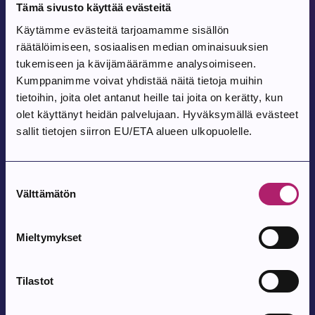
Tämä sivusto käyttää evästeitä
Jaa
Käytämme evästeitä tarjoamamme sisällön
räätälöimiseen, sosiaalisen median ominaisuuksien
Tulevat tapahtumat
tukemiseen ja kävijämäärämme analysoimiseen.
Kumppanimme voivat yhdistää näitä tietoja muihin
tietoihin, joita olet antanut heille tai joita on kerätty, kun
olet käyttänyt heidän palvelujaan. Hyväksymällä evästeet
Tapahtuma alkaa:
12.8.2026
sallit tietojen siirron EU/ETA alueen ulkopuolelle.
Satutuokio
Parkanon kirjasto
Suostumuksen
Välttämätön
valinta
Tapahtuma alkaa:
12.8.2026
Mieltymykset
Bingo
Parkanon kirjasto, Elämystila
Tilastot