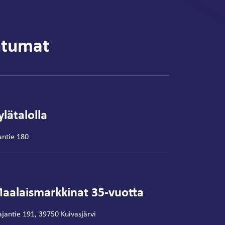
htumat
lätalolla
antie 180
aalaismarkkinat 35-vuotta
ajantie 191, 39750 Kuivasjärvi