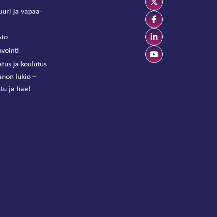
uuri ja vapaa-
sto
vointi
tus ja koulutus
anon lukio –
tu ja hae!