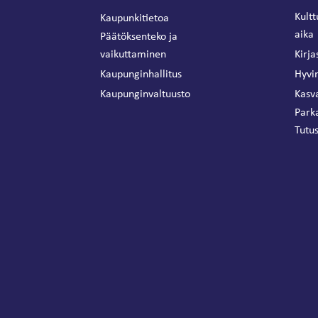
Kultt
Kaupunkitietoa
aika
Päätöksenteko ja
vaikuttaminen
Kirja
Kaupunginhallitus
Hyvin
Kaupunginvaltuusto
Kasva
Park
Tutus