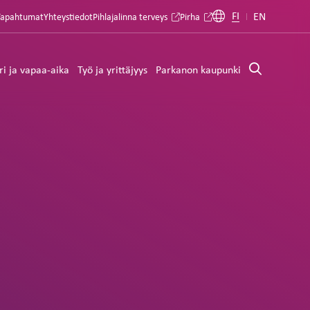
FI
EN
Tapahtumat
Yhteystiedot
Pihlajalinna terveys
Pirha
ri ja vapaa-aika
Työ ja yrittäjyys
Parkanon kaupunki