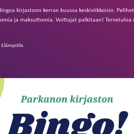
ngoa kirjastoon kerran kuussa keskiviikkoisin. Pelihetk
tomia ja maksuttomia. Voittajat palkitaan! Tervetulo
 Elämystila