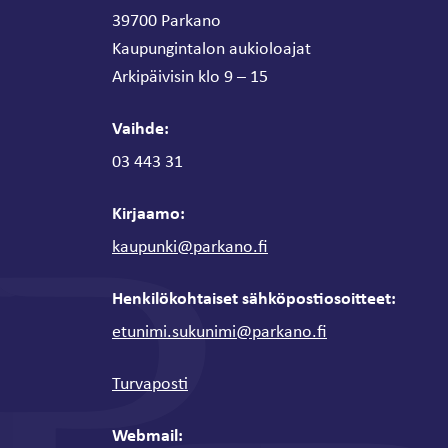
39700 Parkano
Kaupungintalon aukioloajat
Arkipäivisin klo 9 – 15
Vaihde:
03 443 31
Kirjaamo:
kaupunki@parkano.fi
Henkilökohtaiset sähköpostiosoitteet:
etunimi.sukunimi@parkano.fi
Turvaposti
Webmail: