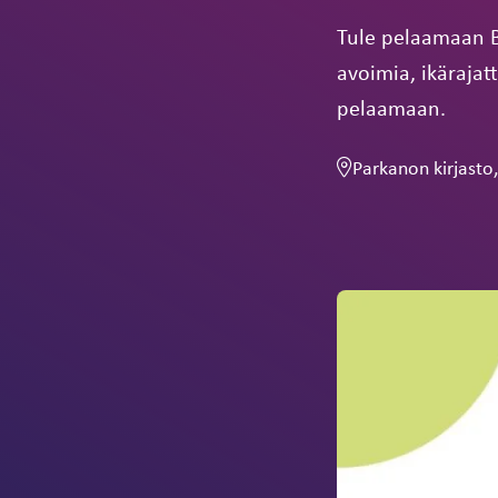
Tule pelaamaan Bi
avoimia, ikärajat
pelaamaan.
Parkanon kirjasto,