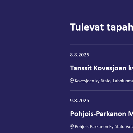
Tulevat tapa
Tapahtuma alkaa:
8.8.2026
Tanssit Kovesjoen ky
Kovesjoen kylätalo, Laholuom
Tapahtuma alkaa:
9.8.2026
Pohjois-Parkanon M
Pohjois-Parkanon Kylätalo Vat