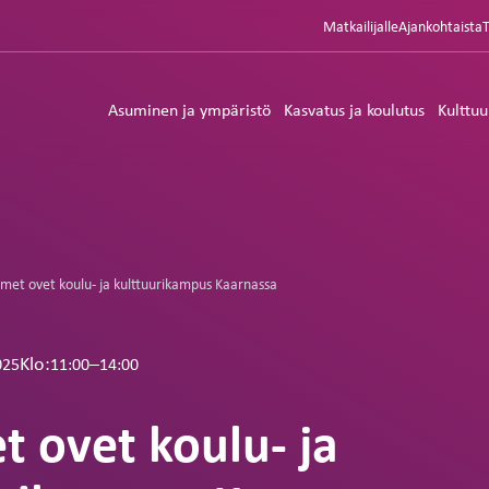
Matkailijalle
Ajankohtaista
Asuminen ja ympäristö
Kasvatus ja koulutus
Kulttuu
met ovet koulu- ja kulttuurikampus Kaarnassa
Klo:
–
11:00
14:00
025
 ovet koulu- ja