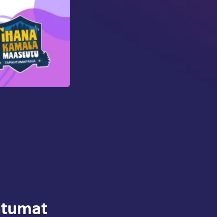
htumat