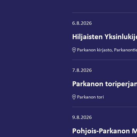
Tapahtuma alkaa:
6.8.2026
Hiljaisten Yksinluki
Parkanon kirjasto, Parkanonti
Tapahtuma alkaa:
7.8.2026
Parkanon toriperjan
Parkanon tori
Tapahtuma alkaa:
9.8.2026
Pohjois-Parkanon M