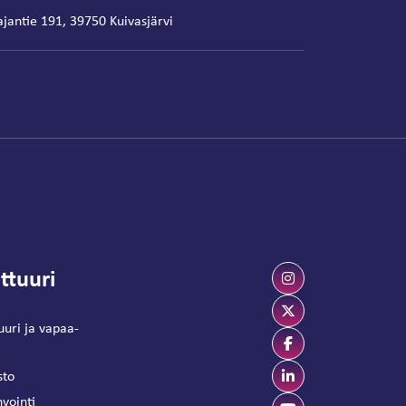
ajantie 191, 39750 Kuivasjärvi
ttuuri
uuri ja vapaa-
sto
vointi