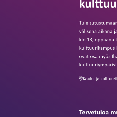
kulttu
Tule tutustumaan
välisenä aikana ja
klo 13, oppaana 
kulttuurikampus 
ovat osa myös I
kulttuuriympärist
Koulu- ja kulttuu
Tervetuloa m