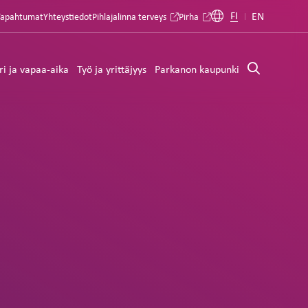
FI
EN
Tapahtumat
Yhteystiedot
Pihlajalinna terveys
Pirha
ri ja vapaa-aika
Työ ja yrittäjyys
Parkanon kaupunki