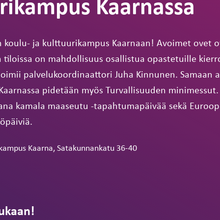
urikampus Kaarnassa
 koulu- ja kulttuurikampus Kaarnaan! Avoimet ovet o
 tiloissa on mahdollisuus osallistua opastetuille kierro
toimii palvelukoordinaattori Juha Kinnunen. Samaan a
Kaarnassa pidetään myös Turvallisuuden minimessut.
hana kamala maaseutu -tapahtumapäivää sekä Euroo
öpäiviä.
rikampus Kaarna, Satakunnankatu 36-40
ukaan!