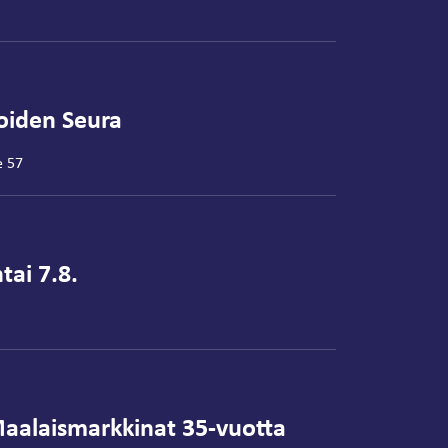
joiden Seura
e 57
tai 7.8.
aalaismarkkinat 35-vuotta