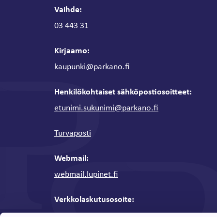
Vaihde:
03 443 31
Kirjaamo:
kaupunki@parkano.fi
Henkilökohtaiset sähköpostiosoitteet:
etunimi.sukunimi@parkano.fi
Turvaposti
Webmail:
webmail.lupinet.fi
Verkkolaskutusosoite:
Y-tunnus: 0136311-0