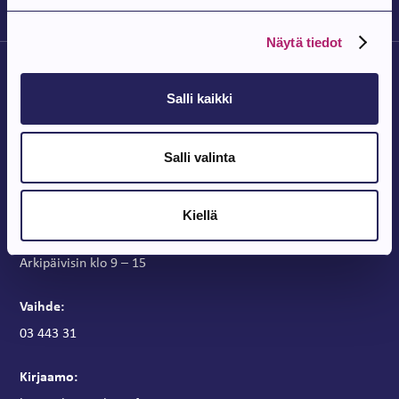
Näytä tiedot
Salli kaikki
Salli valinta
Parkanon Kaupunki
Parkanontie 37
Kiellä
39700 Parkano
Kaupungintalon aukioloajat
Arkipäivisin klo 9 – 15
Vaihde:
03 443 31
Kirjaamo: