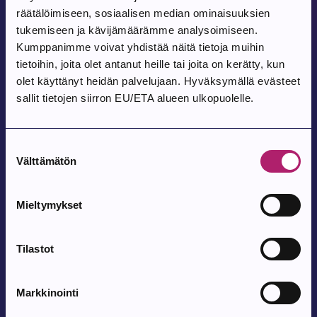
räätälöimiseen, sosiaalisen median ominaisuuksien
tukemiseen ja kävijämäärämme analysoimiseen.
Tapahtuma alkaa:
6.8.2026
Kumppanimme voivat yhdistää näitä tietoja muihin
Hiljaisten Yksinlukijoiden Seura
tietoihin, joita olet antanut heille tai joita on kerätty, kun
olet käyttänyt heidän palvelujaan. Hyväksymällä evästeet
Parkanon kirjasto, Parkanontie 57
sallit tietojen siirron EU/ETA alueen ulkopuolelle.
Tapahtuma alkaa:
7.8.2026
Suostumuksen
Parkanon toriperjantai 7.8.
Välttämätön
valinta
Parkanon tori
Mieltymykset
Tapahtuma alkaa:
8.8.2026
Tilastot
Tanssit Kovesjoen kylätalolla
Kovesjoen kylätalo, Laholuomantie 180
Markkinointi