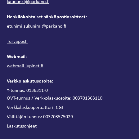
kaupunki@parkano.fi
Henkilökohtaiset sähköpostiosoitteet:
etunimi.sukunimi@parkano.fi
Turvaposti
Webmail:
webmail.lupinet.fi
Verkkolaskutusosoite:
Y-tunnus: 0136311-0
OVT-tunnus / Verkkolaskuosoite:
003701363110
Verkkolaskuoperaattori:
CGI
:
Välittäjän tunnus
003703575029
Laskutusohjeet