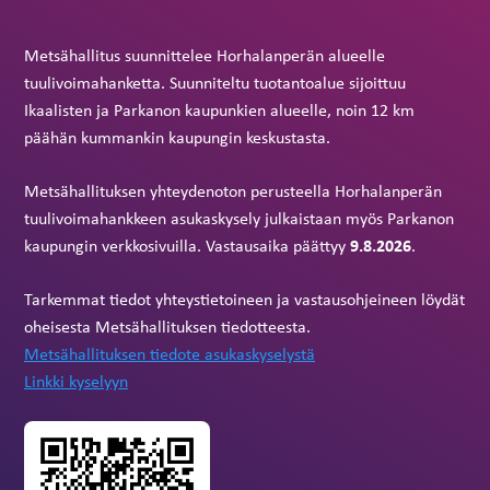
Metsähallitus suunnittelee Horhalanperän alueelle
tuulivoimahanketta. Suunniteltu tuotantoalue sijoittuu
Ikaalisten ja Parkanon kaupunkien alueelle, noin 12 km
päähän kummankin kaupungin keskustasta.
Metsähallituksen yhteydenoton perusteella Horhalanperän
tuulivoimahankkeen asukaskysely julkaistaan myös Parkanon
9.8.2026
kaupungin verkkosivuilla. Vastausaika päättyy
.
Tarkemmat tiedot yhteystietoineen ja vastausohjeineen löydät
oheisesta Metsähallituksen tiedotteesta.
Metsähallituksen tiedote asukaskyselystä
Linkki kyselyyn