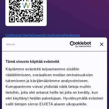
Lisätietoja Horhalanperän tuulivoimahankeesta
Jaa
Tämä sivusto käyttää evästeitä
Uusimmat artikkelit
Käytämme evästeitä tarjoamamme sisällön
räätälöimiseen, sosiaalisen median ominaisuuksien
tukemiseen ja kävijämäärämme analysoimiseen.
Artikkeli luotu:
Tiedote
6.8.2026
Kumppanimme voivat yhdistää näitä tietoja muihin
Yksityisteiden aurauspalvelun haku
tietoihin, joita olet antanut heille tai joita on kerätty, kun
avautuu 8.6.2026
olet käyttänyt heidän palvelujaan. Hyväksymällä evästeet
sallit tietojen siirron EU/ETA alueen ulkopuolelle.