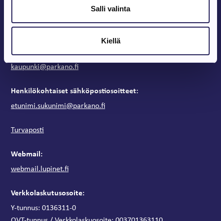
Salli valinta
Vaihde:
03 443 31
Kiellä
Kirjaamo:
kaupunki@parkano.fi
Henkilökohtaiset sähköpostiosoitteet:
etunimi.sukunimi@parkano.fi
Turvaposti
Webmail:
webmail.lupinet.fi
Verkkolaskutusosoite:
Y-tunnus: 0136311-0
OVT-tunnus / Verkkolaskuosoite:
003701363110