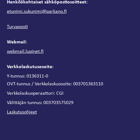
Henkilökohtaiset sähköpostiosoitteet:
etunimi.sukunimi@parkano.fi
Turvaposti
Webmail:
webmail.lupinet.fi
Verkkolaskutusosoite:
Y-tunnus: 0136311-0
OVT-tunnus / Verkkolaskuosoite:
003701363110
Verkkolaskuoperaattori:
CGI
:
Välittäjän tunnus
003703575029
Laskutusohjeet