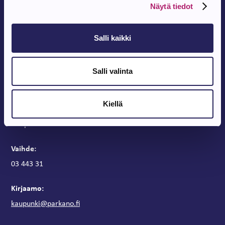
Näytä tiedot
Salli kaikki
Salli valinta
Parkanon Kaupunki
Parkanontie 37
39700 Parkano
Kiellä
Kaupungintalon aukioloajat
Arkipäivisin klo 9 – 15
Vaihde:
03 443 31
Kirjaamo:
kaupunki@parkano.fi