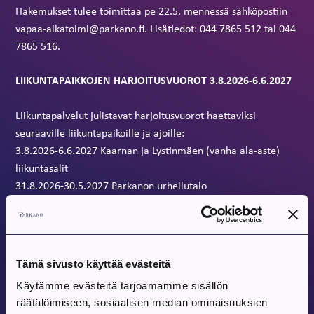
Hakemukset tulee toimittaa pe 22.5. mennessä sähköpostiin
vapaa-aikatoimi@parkano.fi. Lisätiedot: 044 7865 512 tai 044
7865 516.
LIIKUNTAPAIKKOJEN HARJOITUSVUOROT 3.8.2026-6.6.2027
Liikuntapalvelut julistavat harjoitusvuorot haettaviksi
seuraaville liikuntapaikoille ja ajoille:
3.8.2026-6.6.2027 Kaarnan ja Lystinmäen (vanha ala-aste)
liikuntasalit
31.8.2026-30.5.2027 Parkanon urheilutalo
Hakemukset tulee toimittaa pe 12.6. mennessä sähköpostiin
vapaa-aikatoimi@parkano.fi. Lisätiedot: 044 7865 512 tai 044
7865 516.
Tämä sivusto käyttää evästeitä
Käytämme evästeitä tarjoamamme sisällön
Harjoitusvuorohakemus
räätälöimiseen, sosiaalisen median ominaisuuksien