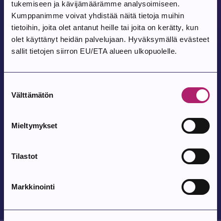
tukemiseen ja kävijämäärämme analysoimiseen.
Jaa
Kumppanimme voivat yhdistää näitä tietoja muihin
tietoihin, joita olet antanut heille tai joita on kerätty, kun
olet käyttänyt heidän palvelujaan. Hyväksymällä evästeet
Uusimmat artikkelit
sallit tietojen siirron EU/ETA alueen ulkopuolelle.
Artikkeli luotu:
Tiedote
6.8.2026
Suostumuksen
Välttämätön
Yksityisteiden aurauspalvelun haku
valinta
avautuu 8.6.2026
Mieltymykset
Artikkeli luotu:
Tiedote
6.8.2026
Tilastot
Yksityisteiden avustusten haku avoinna
8.6.2026- 31.8.2026
Markkinointi