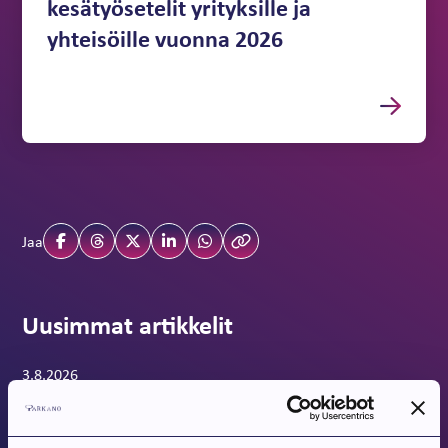
kesätyösetelit yrityksille ja
yhteisöille vuonna 2026
Jaa
Uusimmat artikkelit
Artikkeli luotu:
Kirjasto
3.8.2026
Kirjaston ajankohtaiset uutiset