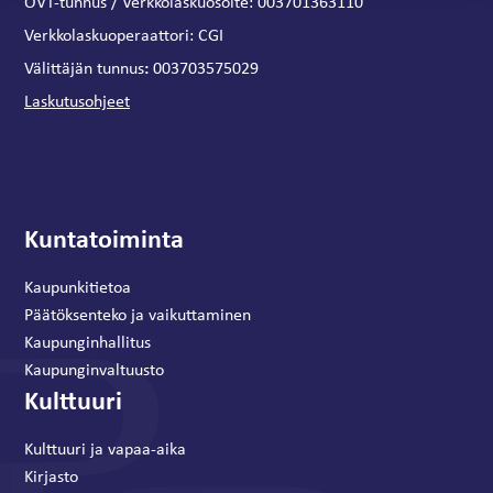
OVT-tunnus / Verkkolaskuosoite:
003701363110
Verkkolaskuoperaattori:
CGI
:
Välittäjän tunnus
003703575029
Laskutusohjeet
Kuntatoiminta
Kaupunkitietoa
Päätöksenteko ja vaikuttaminen
Kaupunginhallitus
Kaupunginvaltuusto
Kulttuuri
Kulttuuri ja vapaa-aika
Kirjasto