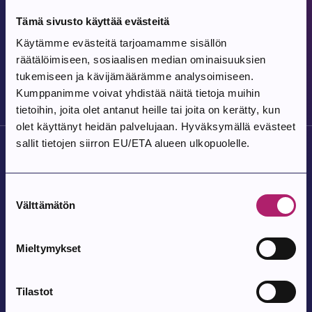
Artikkeli luotu:
Uutinen
30.7.2026
Tämä sivusto käyttää evästeitä
Repe, Romu ja Riepu aloittavat
Käytämme evästeitä tarjoamamme sisällön
räätälöimiseen, sosiaalisen median ominaisuuksien
kierroksensa Parkanossa
tukemiseen ja kävijämäärämme analysoimiseen.
Kumppanimme voivat yhdistää näitä tietoja muihin
tietoihin, joita olet antanut heille tai joita on kerätty, kun
olet käyttänyt heidän palvelujaan. Hyväksymällä evästeet
sallit tietojen siirron EU/ETA alueen ulkopuolelle.
Suostumuksen
Välttämätön
valinta
Parkanon Kaupunki
Parkanontie 37
Mieltymykset
39700 Parkano
Kaupungintalon aukioloajat
Tilastot
Arkipäivisin klo 9 – 15